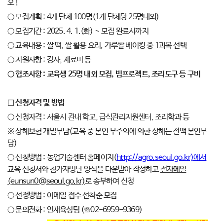
오 !
○ 모집계획 : 4개 단체 100명(1개 단체당 25명내외)
○ 모집기간 : 2025. 4. 1.(화) ~ 모집 완료시까지
○ 교육내용 : 쌀 떡, 쌀 활용 요리, 가루쌀 베이킹 중 1과목 선택
○ 지원사항 : 강사, 재료비 등
○ 협조사항 : 교육생 25명 내외 모집, 빔프로젝트, 조리도구 등 구비
□ 신청자격 및 방법
○ 신청자격 : 서울시 관내 학교, 급식관리지원센터, 조리학과 등
※ 상해보험 개별부담(교육 중 본인 부주의에 의한 상해는 전액 본인부
담)
○ 신청방법 : 농업기술센터 홈페이지(
http://agro.seoul.go.kr)
에서
교육 신청서와 참가자명단 양식을 다운받아 작성하고
전자메일
(eunsun0@seoul.go.kr)
로 송부하여 신청
○ 선정방법 : 이메일 접수 선착순 모집
○ 문의전화 : 인재육성팀 (☏02-6959-9369)