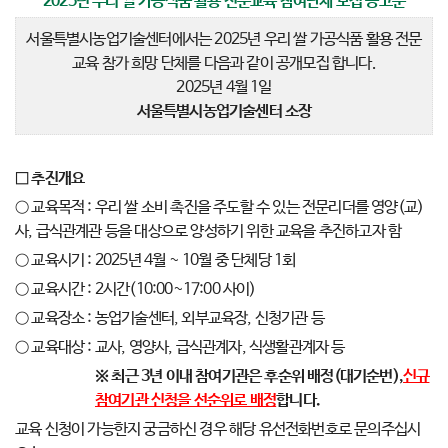
2025
년 우리 쌀 가공식품 활용 전문교육 참여단체 모집 공고문
서울특별시농업기술센터에서는 2025년 우리 쌀 가공식품 활용 전문
교육 참가 희망 단체를 다음과 같이 공개모집 합니다.
2025년 4월 1일
서울특별시농업기술센터 소장
□ 추진개요
○ 교육목적 : 우리 쌀 소비 촉진을 주도할 수 있는 전문리더를 영양(교)
사, 급식관계관 등을 대상으로 양성하기 위한 교육을 추진하고자 함
○ 교육시기 : 2025년 4월 ~ 10월 중 단체당 1회
○ 교육시간 : 2시간(10:00~17:00 사이)
○ 교육장소 : 농업기술센터, 외부교육장, 신청기관 등
○ 교육대상 : 교사, 영양사, 급식관계자, 식생활관계자 등
※
최근
3
년 이내 참여기관은 후순위 배정
(
대기순번
),
신규
참여기관 신청을 선순위로 배정
합니다
.
교육 신청이 가능한지 궁금하신 경우 해당 유선전화번호로 문의주십시