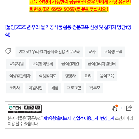
교육 신청이 가능한지 궁금하신 경우 편하게 해당 유선전
화번호(02-6959-9369)로 문의주십시오 !
[붙임]2025년 우리 쌀 가공식품 활용 전문교육 신청 및 참가자 명단(양
식)
2025년 우리 쌀 가공식품 활용 전문교육
교사
교육생 모집
교육지원
교육참여단체
급식관계관
급식관리지원센터
식생활관계자
식생활지도
영양사
요리
음식교육
조리사
지원사업
체험
프로그램
학부모
1
본 저작물은 "공공누리"
제4유형:출처표시+상업적 이용금지+변경금지
조건에 따라
이용 할 수 있습니다.