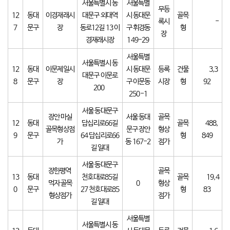
서울특별시 동
서울특별
무등
12
동대
이경재래시
대문구 외대역
시 동대문
골목
록시
-
7
문구
장
동로12길 13 이
구 휘경동
형
장
경재래시장
149-29
서울특별
서울특별시 동
12
동대
이문제일시
시 동대문
등록
건물
3,3
대문구 이문로
8
문구
장
구 이문동
시장
형
92
200
250-1
서울 동대문구
장안 마실
서울 동대
골목
12
동대
답십리로66길
골목
488,
골목형상점
문구 장안
형상
9
문구
64 답십리로66
형
849
가
동 167-2
점가
길 일대
서울 동대문구
장한평역
골목
13
동대
천호대로85길
골목
19,4
먹자 골목
0
형상
0
문구
27 천호대로85
형
83
형상점가
점가
길 일대
서울특별
서울특별시 동