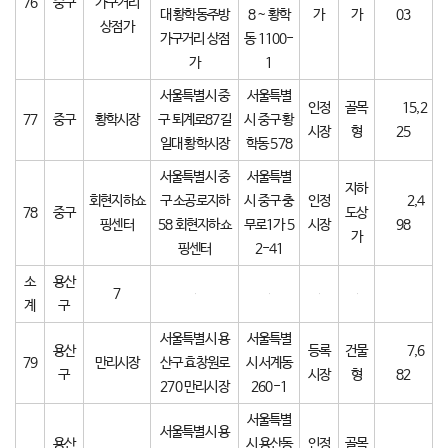
76
중구
가구거리
대 황학동주방
8 ~ 황학
가
가
03
상점가
가구거리 상점
동 1100-
가
1
서울특별시 중
서울특별
인정
골목
15,2
77
중구
황학시장
구 퇴계로87길
시 중구 황
시장
형
25
일대 황학시장
학동 578
서울특별시 중
서울특별
지하
회현지하쇼
구 소공로지하
시 중구 충
인정
2,4
78
중구
도상
핑센터
58 회현지하쇼
무로1가 5
시장
98
가
핑센터
2-41
소
용산
7
계
구
서울특별시 용
서울특별
용산
등록
건물
7,6
79
만리시장
산구 효창원로
시 서계동
구
시장
형
82
270 만리시장
260-1
서울특별
서울특별시 용
용산
시 용산동
인정
골목