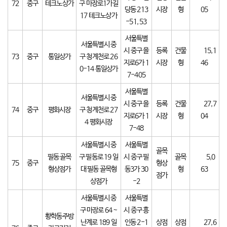
72
중구
테크노상가
구 마장로1가길
당동 213
시장
형
05
17 테크노상가
-51, 53
서울특별
서울특별시 중
시 중구 을
등록
건물
15,1
73
중구
통일상가
구 청계천로 26
지로6가 1
시장
형
46
0-14 통일상가
7-405
서울특별
서울특별시 중
시 중구 을
등록
건물
27,7
74
중구
평화시장
구 청계천로 27
지로6가 1
시장
형
04
4 평화시장
7-48
서울특별시 중
서울특별
골목
필동 골목
구 필동로 19 일
시 중구 필
골목
5,0
75
중구
형상
형상점가
대 필동 골목형
동3가 30
형
63
점가
상점가
-2
서울특별시 중
서울특별
구 마장로 64 ~
시 중구 흥
황학동주방
난계로 189 일
인동 2-1
상점
상점
27,6