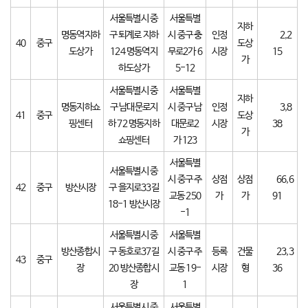
서울특별시 중
서울특별
지하
명동역지하
구 퇴계로 지하
시 중구 충
인정
2,2
40
중구
도상
도상가
124 명동역지
무로2가 6
시장
15
가
하도상가
5-12
서울특별시 중
서울특별
지하
명동지하쇼
구 남대문로지
시 중구 남
인정
3,8
41
중구
도상
핑센터
하 72 명동지하
대문로2
시장
38
가
쇼핑센터
가 123
서울특별
서울특별시 중
시 중구 주
상점
상점
66,6
42
중구
방산시장
구 을지로33길
교동 250
가
가
91
18-1 방산시장
-1
서울특별시 중
서울특별
방산종합시
구 동호로37길
시 중구 주
등록
건물
23,3
43
중구
장
20 방산종합시
교동 19-
시장
형
36
장
1
서울특별시 중
서울특별