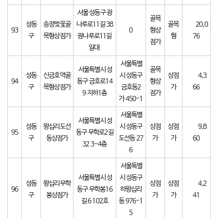
서울 성동구 광
골목
성동
송정벚꽃골
나루로11길 38
골목
20,0
93
0
형상
구
목형상점가
광나루로11길
형
76
점가
일대
서울특별
서울특별시 성
골목
성동
신금호역골
시 성동구
상점
4,3
94
동구 금호로14
형상
구
목형상점가
금호동2
가
66
9 지하1층
점가
가 450-1
서울특별
서울특별시 성
성동
왕십리도선
시 성동구
상점
상점
9,8
95
동구 무학로2길
구
동상점가
도선동 27
가
가
60
32 3~4층
6
서울특별
서울특별시 성
시 성동구
성동
왕십리무학
상점
상점
4,2
96
동구 무학봉16
하왕십리
구
봉상점가
가
가
41
길 6 102호
동 976-1
5