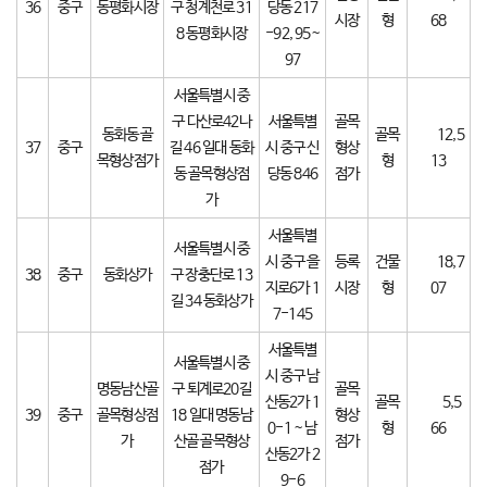
36
중구
동평화시장
구 청계천로 31
당동 217
시장
형
68
8 동평화시장
-92, 95~
97
서울특별시 중
구 다산로42나
서울특별
골목
동화동 골
골목
12,5
37
중구
길 46 일대 동화
시 중구 신
형상
목형상점가
형
13
동 골목형상점
당동 846
점가
가
서울특별
서울특별시 중
시 중구 을
등록
건물
18,7
38
중구
동화상가
구 장충단로 13
지로6가 1
시장
형
07
길 34 동화상가
7-145
서울특별
서울특별시 중
시 중구 남
명동남산골
구 퇴계로20길
골목
산동2가 1
골목
5,5
39
중구
골목형상점
18 일대 명동남
형상
0-1 ~ 남
형
66
가
산골 골목형상
점가
산동2가 2
점가
9-6