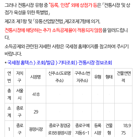
그러나 전통시장 유형 중
"등록, 인정" 외에 상점가 등
은 「전통시장 및 상
점가 육성을 위한 특별법」
제2조 제1항 및 「유통산업발전법」제2조제7항에 의거,
전통시장에 해당하는 추가 소득공제율이 적용되지 않음
을 알려드립니
다.
소득공제와 관련된 자세한 사항은 국세청 홈페이지를 참고하여 주시기
바랍니다.
*
국세청 홈텍스 > 조회/발급 > 기타조회 > 전통시장 정보조회
연
자치
신주소(도로명
구주소(번
건물연면
시장명
유형
형태
번
구
주소)
지주소)
적
총
서울
418
계
시
소
종로
29
계
구
종로
종로구 창경궁
종로구 예
등록
건물
18,9
1
광장시장
구
로 88 광장시장
지동 6-1
시장
형
75