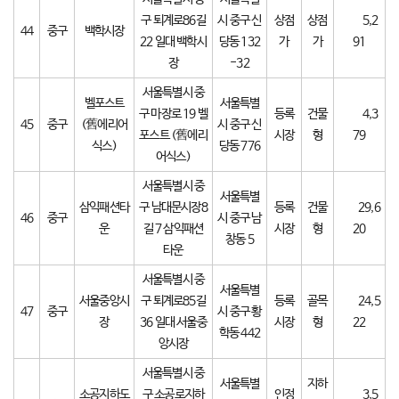
구 퇴계로86길
시 중구 신
상점
상점
5,2
44
중구
백학시장
22 일대 백학시
당동 132
가
가
91
장
-32
서울특별시 중
벨포스트
서울특별
구 마장로 19 벨
등록
건물
4,3
45
중구
(舊에리어
시 중구 신
포스트 (舊에리
시장
형
79
식스)
당동 776
어식스)
서울특별시 중
서울특별
삼익패션타
구 남대문시장8
등록
건물
29,6
46
중구
시 중구 남
운
길 7 삼익패션
시장
형
20
창동 5
타운
서울특별시 중
서울특별
서울중앙시
구 퇴계로85길
등록
골목
24,5
47
중구
시 중구 황
장
36 일대 서울중
시장
형
22
학동 442
앙시장
서울특별시 중
서울특별
지하
소공지하도
구 소공로지하
인정
3,5