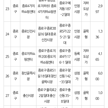
종로구 창경궁
종로구 예
지하
종로
종로4가지
로 지하 81 종로
인정
2,9
23
지동 187
도상
구
하쇼핑센터
4가지하쇼핑센
시장
97
-2 일대
가
터
종로구 종
종로구 종로38
종로
종로신진시
로5가 22
인정
골목
1,3
24
길16 일대 종로
구
장
5-21 일
시장
형
36
신진시장
대
종로구 종로 지
종로구 종
지하
종로
종오지하쇼
등록
4,1
25
하 200 종오지
로4가 17
도상
구
핑센터
시장
65
하쇼핑센터
6-1 일대
가
종로구 종로51
종로구 창
종로
창신골목시
상점
골목
6,0
26
길 18 일대 창신
신동 142
구
장
가
형
00
골목시장
-33 일대
종로구 율곡로2
종로구 충
종로
상점
골목
1,0
27
충신시장
2길 일대 충신
신동 35-
구
가
형
00
시장
8 일대