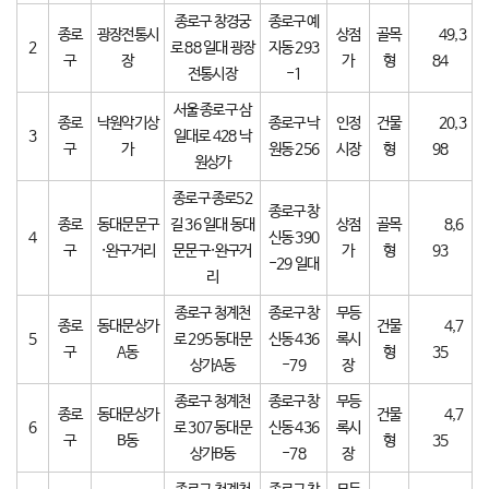
종로구 창경궁
종로구 예
종로
광장전통시
상점
골목
49,3
2
로 88 일대 광장
지동 293
구
장
가
형
84
전통시장
-1
서울 종로구 삼
종로
낙원악기상
종로구 낙
인정
건물
20,3
3
일대로 428 낙
구
가
원동 256
시장
형
98
원상가
종로구 종로52
종로구 창
종로
동대문문구
길 36 일대 동대
상점
골목
8,6
4
신동 390
구
·완구거리
문문구·완구거
가
형
93
-29 일대
리
종로구 청계천
종로구 창
무등
종로
동대문상가
건물
4,7
5
로 295 동대문
신동 436
록시
구
A동
형
35
상가A동
-79
장
종로구 청계천
종로구 창
무등
종로
동대문상가
건물
4,7
6
로 307 동대문
신동 436
록시
구
B동
형
35
상가B동
-78
장