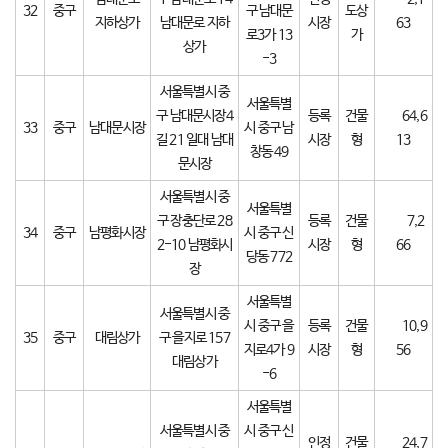
32
중구
구 남대문
도상
지하상가
남대문로 지하
시장
63
로3가 13
가
상가
-3
서울특별시 중
서울특별
구 남대문시장4
등록
건물
64,6
33
중구
남대문시장
시 중구 남
길 21 일대 남대
시장
형
13
창동 49
문시장
서울특별시 중
서울특별
구 장충단로 28
등록
건물
7,2
34
중구
남평화시장
시 중구 신
2-10 남평화시
시장
형
66
당동 772
장
서울특별
서울특별시 중
시 중구 을
등록
건물
10,9
35
중구
대림상가
구 을지로 157
지로4가 9
시장
형
56
대림상가
-6
서울특별
서울특별시 중
시 중구 신
인정
건물
24,7