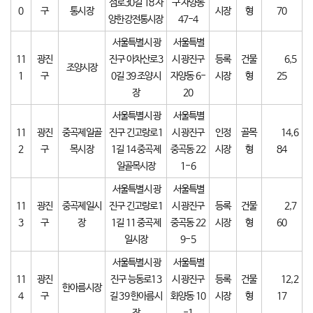
섬로30길 18 자
구 자양동
0
구
통시장
시장
형
70
양한강전통시장
47-4
서울특별시 광
서울특별
11
광진
진구 아차산로3
시 광진구
등록
건물
6,5
조양시장
1
구
0길 39 조양시
자양동 6-
시장
형
25
장
20
서울특별시 광
서울특별
11
광진
중곡제일골
진구 긴고랑로1
시 광진구
인정
골목
14,6
2
구
목시장
1길 14 중곡제
중곡동 22
시장
형
84
일골목시장
1-6
서울특별시 광
서울특별
11
광진
중곡제일시
진구 긴고랑로1
시 광진구
등록
건물
2,7
3
구
장
1길 11 중곡제
중곡동 22
시장
형
60
일시장
9-5
서울특별시 광
서울특별
11
광진
진구 능동로13
시 광진구
등록
건물
12,2
한아름시장
4
구
길 39 한아름시
화양동 10
시장
형
17