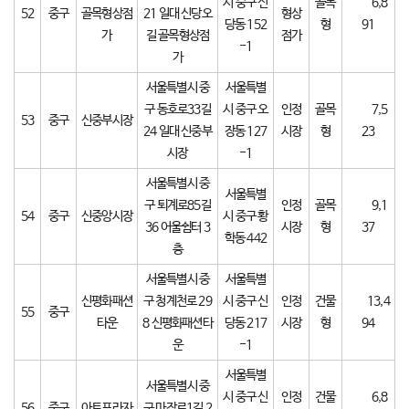
시 중구 신
골목
6,8
52
중구
골목형상점
21 일대 신당오
형상
당동 152
형
91
가
길 골목형상점
점가
-1
가
서울특별시 중
서울특별
구 동호로33길
시 중구 오
인정
골목
7,5
53
중구
신중부시장
24 일대 신중부
장동 127
시장
형
23
시장
-1
서울특별시 중
서울특별
구 퇴계로85길
인정
골목
9,1
54
중구
신중앙시장
시 중구 황
36 어울쉼터 3
시장
형
37
학동 442
층
서울특별시 중
서울특별
신평화패션
구 청계천로 29
시 중구 신
인정
건물
13,4
55
중구
타운
8 신평화패션타
당동 217
시장
형
94
운
-1
서울특별
서울특별시 중
시 중구 신
인정
건물
6,8
56
중구
아트프라자
구 마장로1길 2