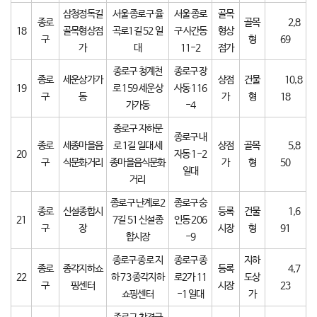
삼청정독길
서울 종로구 율
서울 종로
골목
종로
골목
2,8
18
골목형상점
곡로1길 52 일
구 사간동
형상
구
형
69
가
대
11-2
점가
종로구 청계천
종로구 장
종로
세운상가가
상점
건물
10,8
19
로 159 세운상
사동 116
구
동
가
형
18
가가동
-4
종로구 자하문
종로구 내
종로
세종마을음
로 1길 일대 세
상점
골목
5,8
20
자동 1-2
구
식문화거리
종마을음식문화
가
형
50
일대
거리
종로구 난계로2
종로구 숭
종로
신설종합시
등록
건물
1,6
21
7길 51 신설종
인동 206
구
장
시장
형
91
합시장
-9
종로구 종로 지
종로구 종
지하
종로
종각지하쇼
등록
4,7
22
하 73 종각지하
로2가 11
도상
구
핑센터
시장
23
쇼핑센터
-1 일대
가