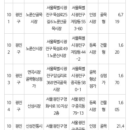
서울특별시 광
서울특별
10
광진
노룬산골목
진구 뚝섬로25
시 광진구
인정
골목
6,7
1
구
시장
길 6 노룬산골
자양동 55
시장
형
19
목시장
3-60
서울특별
서울특별시 광
10
광진
시 광진구
등록
건물
1,6
노룬산시장
진구 뚝섬로 49
2
구
자양동 44
시장
형
20
1 노룬산시장
-2
서울특별시 광
서울특별
면곡시장
골목
10
광진
진구 답십리로
시 광진구
상점
1,6
골목형상점
형상
3
구
368 면곡골목
중곡동 58
가
70
가
점가
시장
0-1
서울 광진구 영
서울 광진
10
광진
등록
건물
1,6
신성시장
화사로 10 지상
구 중곡동
4
구
시장
형
05
2층
79-13
서울 광진
10
광진
신성전통시
서울 광진구 영
인정
골목
21,4
구 중곡동