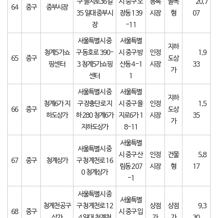
구 을지로36길
시 중구 오
등록
골목
20,7
64
중구
중부시장
35 일대 중부시
장동 139
시장
형
07
장
-11
서울특별시 중
서울특별
지하
청계5가쇼
구 동호로 390-
시 중구 방
인정
1,9
65
중구
도상
핑센터
3 청계5가쇼핑
산동 4-1
시장
33
가
센터
1
서울특별시 중
서울특별
지하
청계6가 지
구 장충단로 지
시 중구 을
인정
1,5
66
중구
도상
하도상가
하 280 청계6가
지로6가 1
시장
35
가
지하도상가
8-11
서울특별
서울특별시 중
시 중구 산
인정
건물
5,8
67
중구
청계상가
구 청계천로 16
림동 207
시장
형
17
0 청계상가
-1
서울특별시 중
서울특별
청계천공구
구 청계천로 12
상점
상점
9,3
68
중구
시 중구 입
상가
4 일대 청계천
가
가
30