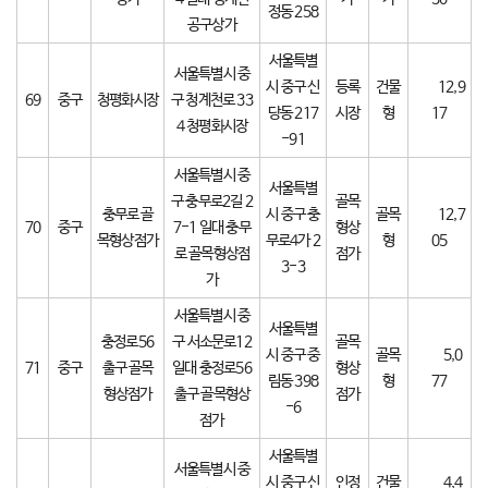
정동 258
공구상가
서울특별
서울특별시 중
시 중구 신
등록
건물
12,9
69
중구
청평화시장
구 청계천로 33
당동 217
시장
형
17
4 청평화시장
-91
서울특별시 중
서울특별
구 충무로2길 2
골목
충무로 골
시 중구 충
골목
12,7
70
중구
7-1 일대 충무
형상
목형상점가
무로4가 2
형
05
로 골목형상점
점가
3-3
가
서울특별시 중
서울특별
충정로56
구 서소문로12
골목
시 중구 중
골목
5,0
71
중구
출구 골목
일대 충정로56
형상
림동 398
형
77
형상점가
출구 골목형상
점가
-6
점가
서울특별
서울특별시 중
시 중구 신
인정
건물
4,4