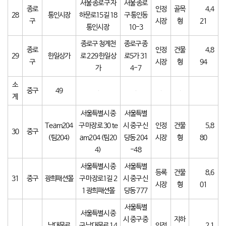
서울 종로구 자
서울 종로
종로
인정
골목
4,4
28
통인시장
하문로15길 18
구 통인동
구
시장
형
21
통인시장
10-3
종로구 청계천
종로구 종
종로
인정
건물
4,8
29
한일상가
로 229 한일상
로5가 31
구
시장
형
94
가
4-7
소
중구
49
계
서울특별시 중
서울특별
Team204
구 마장로 30 te
시 중구 신
인정
건물
5,8
30
중구
(팀204)
am204 (팀20
당동 204
시장
형
80
4)
-48
서울특별시 중
서울특별
등록
건물
8,6
31
중구
광희패션몰
구 마장로1길 2
시 중구 신
시장
형
01
1 광희패션몰
당동 777
서울특별
서울특별시 중
시 중구 중
지하
남대문로
구 남대문로 14
인정
2,1