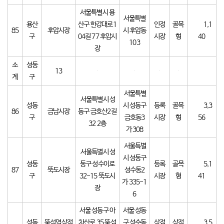
서울특별시 용
서울특별
용산
산구 한강대로1
인정
골목
1,1
85
후암시장
시 후암동
구
04길 77 후암시
시장
형
40
103
장
소
성동
13
계
구
서울특별
서울특별시 성
성동
시 성동구
등록
골목
3,3
86
금남시장
동구 금호산2길
구
금호동3
시장
형
56
32 2층
가 308
서울특별
서울특별시 성
시 성동구
성동
동구 성수이로
등록
골목
5,1
87
뚝도시장
성수동2
구
32-15 뚝도시
시장
형
41
가 335-1
장
6
서울 성동구 아
서울 성동
성동
뚝섬역상점
차산로 35 뚝섬
구 성수동
상점
상점
3,5