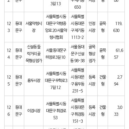
2
문구
구 제기동
시장
형
86
3길 13
650
서울특별시 동
서울특별
12
동대
서울약령시
대문구 약령중
시 동대문
인정
골목
119,
3
문구
장
앙로 20 서울약
구 제기동
시장
형
630
령시협회
1113-2
신설동 들
서울 동대
골목
12
동대
서울 동대문구
골목
61,6
락거리 골
문구 신설
형상
4
문구
하정로3길 10
형
57
목형상점가
동 98-38
점가
서울특별
서울특별시 동
12
동대
시 동대문
등록
건물
2,7
용두시장
대문구 무학로3
5
문구
구 용두동
시장
형
94
7길 12
231-5
서울특별
서울특별시 동
12
동대
시 동대문
등록
건물
3,0
이경시장
대문구 휘경로
6
문구
구 휘경동
시장
형
33
53
151-3