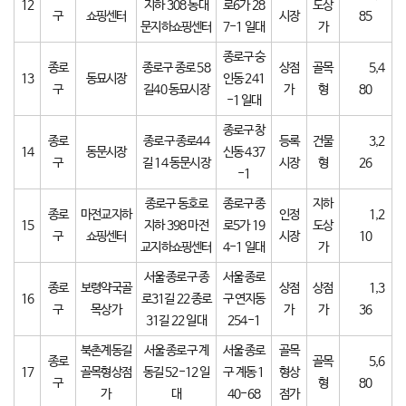
12
지하 308 동대
로6가 28
도상
구
쇼핑센터
시장
85
문지하쇼핑센터
7-1 일대
가
종로구 숭
종로
종로구 종로 58
상점
골목
5,4
13
동묘시장
인동 241
구
길40 동묘시장
가
형
80
-1 일대
종로구 창
종로
종로구 종로44
등록
건물
3,2
14
동문시장
신동 437
구
길 14 동문시장
시장
형
26
-1
종로구 동호로
종로구 종
지하
종로
마전교지하
인정
1,2
15
지하 398 마전
로5가 19
도상
구
쇼핑센터
시장
10
교지하쇼핑센터
4-1 일대
가
서울 종로구 종
서울 종로
종로
보령약국골
상점
상점
1,3
16
로31길 22 종로
구 연지동
구
목상가
가
가
36
31길 22 일대
254-1
북촌계동길
서울 종로구 계
서울 종로
골목
종로
골목
5,6
17
골목형상점
동길 52-12 일
구 계동 1
형상
구
형
80
가
대
40-68
점가