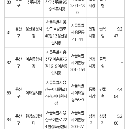
80
신흥시장
산구 신흥로 95
-
구
2가 1-48
시장
형
-9 신흥시장
0
서울특별시 용
서울특별
용산
용산용문시
산구 효창원로
인정
골목
9,2
81
시 용문동
구
장
40길 13 용산용
시장
형
47
41-44
문시장
서울특별시 용
서울특별
용산
이촌종합시
산구 이촌로75
인정
골목
82
시 이촌동
-
구
장
길 16-9 이촌종
시장
형
301-154
합시장
서울특별시 용
서울특별
용산
산구 이태원로1
등록
건물
4,4
83
이태원시장
시 이태원
구
4길 6 이태원시
시장
형
84
동 56-9
장
서울특별시 용
서울특별
용산
한강쇼핑센
상점
상점
5,2
84
산구 이촌로 22
시 이촌동
구
터
가
가
86
4 한강쇼핑센터
300-27