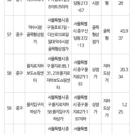
당동 213
시장
형
28
8 아트프라자
-67
서울특별시 중
서울특별
약수시장
구 동호로7길 ~
골목
시 중구 신
골목
43,9
57
중구
골목형상점
다산로10로길
형상
당동 372
형
37
가
일대 약수시장
점가
-13
골목형상점가
서울특별시 중
서울특별
을지로지하
구 을지로 88, 1
지하
시 중구 을
상점
20,3
58
중구
보도쇼핑센
31, 218 을지로
도상
지로2가 1
가
34
터
지하보도쇼핑센
가
61
터
서울특별시 중
서울특별
지하
을지입구지
구 을지로지하
시 중구 을
상점
1,2
59
중구
도상
하상가
58 을지입구지
지로2가 1
가
25
가
하상가
97지하
서울특별시 중
서울특별