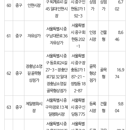
구 퇴계로41길
시 중구 인
상점
상점
6,7
60
중구
인현시장
45 일대 인현시
현동2가 1
가
가
02
장
92-3
서울특별
서울특별시 중
시 중구 회
인정
건물
8,6
61
중구
자유상가
구 남대문로 36
현동 202
시장
형
46
자유상가
-1
서울특별시 중
서울특별
구 동호로24길
시 중구 장
장충남소영
골목
27-3 ~ 장충단
충동2가 1
골목
16,9
62
중구
길 골목형
형상
로7길 32 일대
87-21 ~
형
74
상점가
점가
장충남소영길
쌍림동 18
골목형상점가
2-87
서울특별시 중
서울특별
제일평화시
등록
건물
9,8
63
중구
구 마장로 13 제
시 중구 신
장
시장
형
04
일평화시장
당동 775
서울특별시 중
서울특별