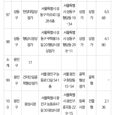
서울특별
서울특별시 성
성동
한양대앞상
시 성동구
상점
상점
6,5
97
동구 마조로1길
구
점가
행당동 19
가
가
68
28 6층
-34
서울특별시 성
서울특별
성동
행당시장상
동구 무학봉16
시 성동구
상점
상점
4,1
98
구
점가
길 20 행당시장
행당동 29
가
가
80
상점가
8-11
소
광진
17
계
구
서울 광진구 능
서울 광진
골목
광진
건리단길골
골목
99
동로13길 54 1
구 화양동
형상
-
구
목형상점가
형
층
15-54
점가
서울특별
서울특별시 광
10
광진
시 광진구
등록
건물
2,1
광성시장
진구 능동로47
0
구
중곡동 22
시장
형
36
길 30 광성시장
9-15