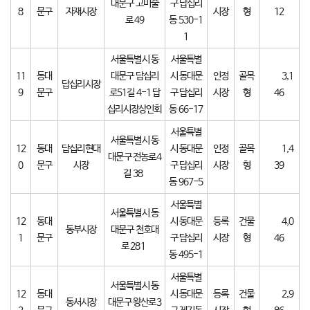
대문구 고미술
구 답십리
8
문구
자재시장
시장
형
12
로 49
동 530-1
1
서울특별시 동
서울특별
11
동대
대문구 답십리
시 동대문
인정
골목
3,1
답십리시장
9
문구
로51길 4-1 답
구 답십리
시장
형
46
십리시장상인회
동 66-17
서울특별
서울특별시 동
12
동대
답십리현대
시 동대문
인정
골목
1,4
대문구 전농로4
0
문구
시장
구 답십리
시장
형
39
길 38
동 967-5
서울특별
서울특별시 동
12
동대
시 동대문
등록
건물
4,0
동부시장
대문구 천호대
1
문구
구 답십리
시장
형
46
로 281
동 495-1
서울특별
서울특별시 동
12
동대
시 동대문
등록
건물
2,9
동서시장
대문구 왕산로3