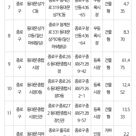
종로구 청계천
종로구 창
무등
종로
동대문상가
건물
4,7
7
로 319 동대문
신동 436
록시
구
C동
형
35
상가C동
-65
장
종로구 청계천
동대문상가
종로구 창
무등
종로
로 331 동대문
건물
8,3
8
D동(일신
신동 436
록시
구
상가D동(일신
형
70
파워빌딩)
-64
장
파워빌딩)
종로구 종로 26
종로구 종
종로
동대문종합
등록
건물
61,4
9
6 동대문종합시
로6가 28
구
시장
시장
형
75
장
9-42
종로구 종로 26
종로구 종
종로
동대문종합
등록
건물
12,4
10
6 동대문종합시
로6가 26
구
시장D동
시장
형
52
장D동
2-1
종로구 종로27
종로구 종
종로
동대문종합
등록
건물
13,5
11
2 동대문종합시
로6가 28
구
시장신관
시장
형
33
장신관
9-57
종로구 율곡로
종로구 종
지하
종로
동대문지하
인정
2,2