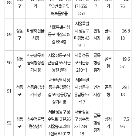
88
구
가
역3번 출구 옆
1가 656-
가
가
76
허브플랫폼
853
서울특별
서울특별시성
성동
마장축산물
시 성동구
인정
골목
26,3
89
동구 마장로35
구
시장
마장동 43
시장
형
13
길 68 4층
9-1
사근살곶이
서울 성동구 사
서울 성동
골목
성동
골목
19,6
90
골목형상점
근동길 55 사근
구 사근동
형상
구
형
57
가시장
동길 일대
210-1
점가
서울특별시 성
서울특별
성동
성동용답상
동구 용답중앙
시 성동구
인정
골목
29,1
91
구
가시장
길 59 성동용답
용답동 57
시장
형
18
상가시장
-17
서울 성동구 성
서울 성동
골목
성동
성수역골목
수일로12길 26
구 성수동
상점
7,5
92
형상
구
형상점가
서울숲 코리아I
2가 289-
가
96
점가
T센터 B101호
18