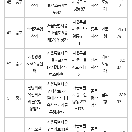
48
중구
시 중구 소
도상
상가
102 소공지하
시장
17
공동 87
가
도상가
서울특별
서울특별시 중
숭례문수입
시 중구 남
등록
건물
45,4
49
중구
구 소월로 3 숭
상가
창동 51-
시장
형
79
례문수입상가
1
서울특별시 중
서울특별
시청광장
지하
구 을지로지하
시 중구 을
인정
2,0
50
중구
지하쇼핑센
도상
12 시청광장 지
지로2가 1
시장
87
터
가
하쇼핑센터
2
서울특별시 중
신당 미래
서울특별
구 다산로 221
골목
유산 먹거
시 중구 신
골목
27,6
51
중구
일대 신당 미래
형상
리 골목형
당동 292
형
03
유산 먹거리 골
점가
상점가
-175
목형상점가
서울특별시 중
서울특별
신당오길
구 퇴계로88길
골목