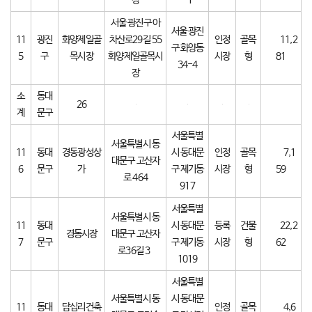
장
-1
서울 광진구 아
서울 광진
11
광진
화양제일골
차산로29길 55
인정
골목
11,2
구 화양동
5
구
목시장
화양제일골목시
시장
형
81
34-4
장
소
동대
26
계
문구
서울특별
서울특별시 동
11
동대
경동광성상
시 동대문
인정
골목
7,1
대문구 고산자
6
문구
가
구 제기동
시장
형
59
로 464
917
서울특별
서울특별시 동
11
동대
시 동대문
등록
건물
22,2
경동시장
대문구 고산자
7
문구
구 제기동
시장
형
62
로36길 3
1019
서울특별
서울특별시 동
시 동대문
11
동대
답십리건축
인정
골목
4,6