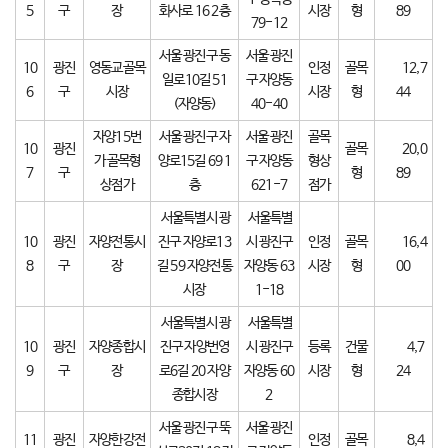
5
구
장
화사로 16 2층
시장
형
89
79-12
서울 광진구 동
서울 광진
10
광진
영동교골목
인정
골목
12,7
일로10길 51
구 자양동
6
구
시장
시장
형
44
(자양동)
40-40
자양15번
서울 광진구 자
서울 광진
골목
10
광진
골목
20,0
가 골목형
양로15길 69 1
구 자양동
형상
7
구
형
89
상점가
층
621-7
점가
서울특별시 광
서울특별
10
광진
자양전통시
진구 자양로13
시 광진구
인정
골목
16,4
8
구
장
길 59 자양전통
자양동 63
시장
형
00
시장
1-18
서울특별시 광
서울특별
10
광진
자양종합시
진구 자양번영
시 광진구
등록
건물
4,7
9
구
장
로6길 20 자양
자양동 60
시장
형
24
종합시장
2
서울 광진구 뚝
서울 광진
11
광진
자양한강전
인정
골목
8,4