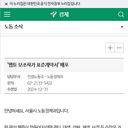
이 누리집은 대한민국 공식 전자정부 누리집입니다.
경제
노동 소식
'웹툰 보조작가 표준계약서' 배포
담당부서
민생노동국
노동정책과
문의
02-2133-5422
수정일
2024-12-31
안녕하세요, 서울시 노동정책과입니다.
한 편의 웹툰이 만들어지려면 콘티, 데생, 선화, 채색, 보정 등 수많은 과