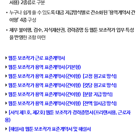
서용) 2종류
로 구분
누구나 쉽게 쓸 수 있도록
대금 지급방식별로 간소화된 ‘용역계약서 간
이형’ 4종
구성
채무 불이행, 검수, 지식재산권, 경력증명 등 웹툰 보조작가 업무 특성
을 반영
한 조항 마련
⏵
웹툰 보조작가 근로 표준계약서
⏵
웹툰 보조작가 용역 표준계약서(기본형)
⏵
웹툰 보조작가 용역 표준계약서(간이형) [고정 원고료 방식]
⏵
웹툰 보조작가 용역 표준계약서(간이형) [컷당 원고료 방식]
⏵
웹툰 보조작가 용역 표준계약서(간이형) [분할 지급 방식]
⏵
웹툰 보조작가 용역 표준계약서(간이형) [전액 일시금 방식]
⏵
[서식 제1호, 제2호] 웹툰 보조작가 경력증명서(프리랜서용, 근로자
용)
⏵
[해설서] 웹툰 보조작가 표준계약서 및 해설서