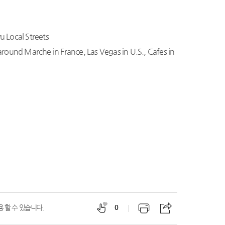
u Local Streets
around Marche in France, Las Vegas in U.S., Cafes in
 할 수 있습니다.
0