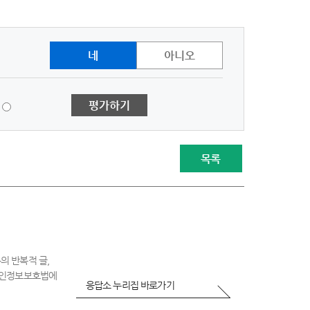
네
아니오
1
평가하기
점
-
매
우
목록
불
만
족
의 반복적 글,
 개인정보보호법에
응답소 누리집 바로가기