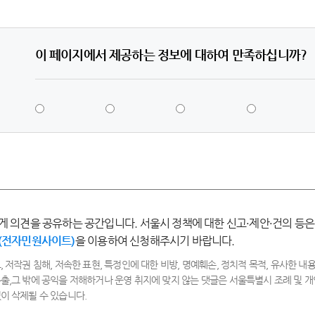
이 페이지에서 제공하는 정보에 대하여 만족하십니까?
5
4
3
2
점
점
점
점
-
-
-
-
매
만
보
불
우
족
통
만
만
족
족
게 의견을 공유하는 공간입니다. 서울시 정책에 대한 신고·제안·건의 등은
(전자민원사이트)
을 이용하여 신청해주시기 바랍니다.
, 저작권 침해, 저속한 표현, 특정인에 대한 비방, 명예훼손, 정치적 목적, 유사한 내용
출,그 밖에 공익을 저해하거나 운영 취지에 맞지 않는 댓글은 서울특별시 조례 및
이 삭제될 수 있습니다.