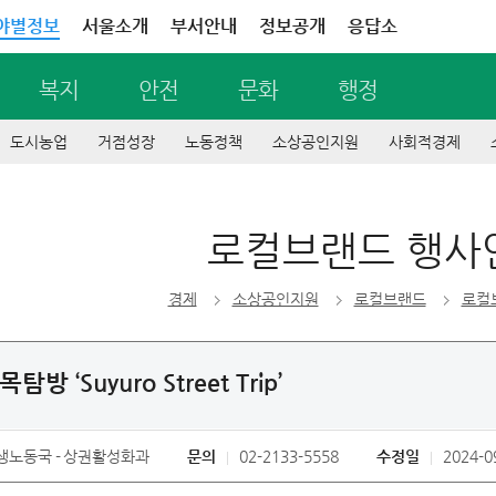
야별정보
서울소개
부서안내
정보공개
응답소
복지
안전
문화
행정
도시농업
거점성장
노동정책
소상공인지원
사회적경제
로컬브랜드 행사
경제
소상공인지원
로컬브랜드
로컬
방 ‘Suyuro Street Trip’
생노동국
상권활성화과
문의
02-2133-5558
수정일
2024-0