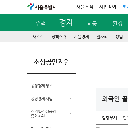
서울특별시
서울소식
시민참여
분
경제
주택
교통
환경
새소식
정책소개
서울경제
일자리
창업
소상공인지원
공정경제 정책
외국인 골목탐
공정경제 사업
소기업∙소상공인
종합지원
담당부서
민