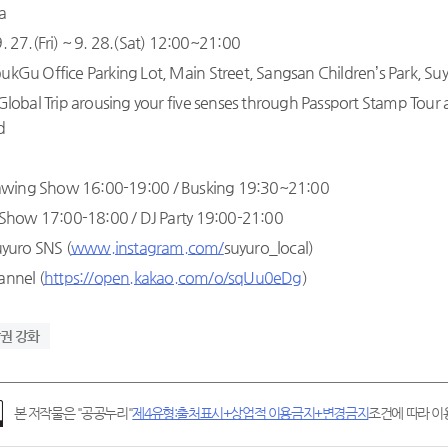
a
. 27.(Fri) ~ 9. 28.(Sat) 12:00~21:00
kGu Office Parking Lot, Main Street, Sangsan Children’s Park, Suy
Global Trip arousing your five senses through Passport Stamp Tour 
d
Drawing Show 16:00-19:00 / Busking 19:30~21:00
s Show 17:00-18:00 / DJ Party 19:00-21:00
uyuro SNS (
www.instagram.com/
suyuro_local)
annel (
https://open.kakao.com/o/sqUu0eDg
)
권 강화
본 저작물은 "공공누리"
제4유형:출처표시+상업적 이용금지+변경금지
조건에 따라 이용