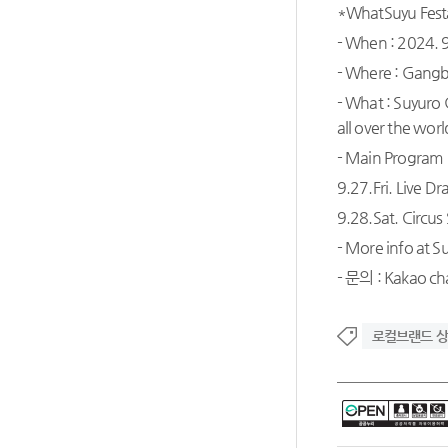
*WhatSuyu Fest
- When : 2024. 9
- Where : Gangbu
- What : Suyuro 
all over the worl
- Main Program
9.27.Fri. Live 
9.28.Sat. Circu
- More info at S
- 문의 : Kakao ch
로컬브랜드 상