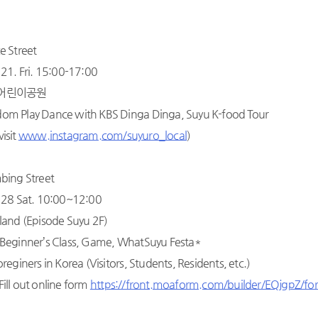
e Street
 21. Fri. 15:00-17:00
 상산어린이공원
dom Play Dance with KBS Dinga Dinga, Suyu K-food Tour
isit
www.instagram.com/suyuro_local
)
mbing Street
. 28 Sat. 10:00~12:00
kland (Episode Suyu 2F)
e Beginner’s Class, Game, WhatSuyu Festa*
oreginers in Korea (Visitors, Students, Residents, etc.)
Fill out online form
https://front.moaform.com/builder/EQjgpZ/fo