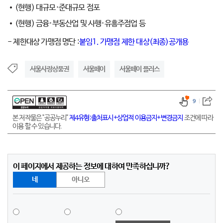
(현행) 대규모·준대규모 점포
(현행) 금융·부동산업 및 사행·유흥주점업 등
- 제한대상 가맹점 명단 :
붙임1. 가맹점 제한 대상(최종)공개용
서울사랑상품권
서울페이
서울페이 플러스
9
본 저작물은 "공공누리"
제4유형:출처표시+상업적 이용금지+변경금지
조건에 따라
이용 할 수 있습니다.
이 페이지에서 제공하는 정보에 대하여 만족하십니까?
네
아니오