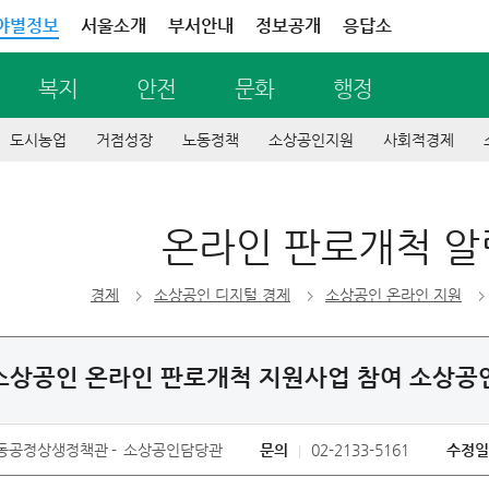
야별정보
서울소개
부서안내
정보공개
응답소
복지
안전
문화
행정
도시농업
거점성장
노동정책
소상공인지원
사회적경제
온라인 판로개척 
경제
소상공인 디지털 경제
소상공인 온라인 지원
 소상공인 온라인 판로개척 지원사업 참여 소상공인
동공정상생정책관
소상공인담당관
문의
02-2133-5161
수정일