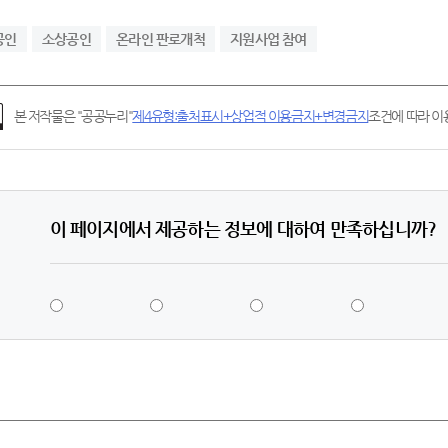
공인
소상공인
온라인 판로개척
지원사업 참여
본 저작물은 "공공누리"
제4유형:출처표시+상업적 이용금지+변경금지
조건에 따라 이용
이 페이지에서 제공하는 정보에 대하여 만족하십니까?
5
4
3
2
점
점
점
점
-
-
-
-
매
만
보
불
우
족
통
만
만
족
족