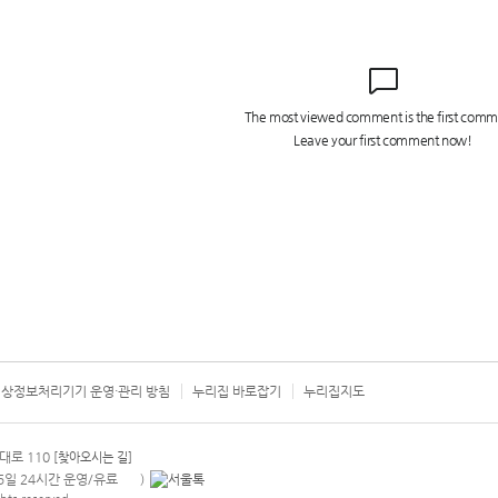
상정보처리기기 운영·관리 방침
누리집 바로잡기
누리집지도
서울시 카
대로 110
[찾아오시는 길]
365일 24시간 운영/유료
)
안내팝업 열기