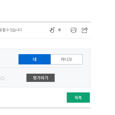
 할 수 있습니다.
0
네
아니오
1
평가하기
점
-
매
우
목록
불
만
족