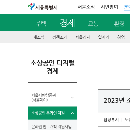
서울특별시
서울소식
시민참여
분
경제
주택
교통
환경
새소식
정책소개
서울경제
일자리
창업
소상공인 디지털
경제
서울사랑상품권
2023년
(서울페이)
소상공인 온라인 지원
담당부서
노
온라인 판로개척 지원사업