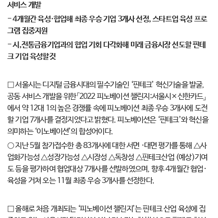
서비스 개발
- 4개월간 육성·협업해 최종 우승 기업 3개사 선정, 스타트업 육성 프로
그램 집중지원
- 시,전통금융기업과의 협업 기회 다각화해 미래 금융시장 선도할 핀테
크 기업 육성할것
□ 서울시는 디지털 금융시대의 필수기술인 ‘핀테크’ 혁신기술을 발굴,
공동 서비스 개발을 위한「2022 피노베이션 챌린지:서울시×신한카드」
에서 약 12대 1의 높은 경쟁률 속에 피노베이션 최종 우승 3개사에 도전
할 기업 7개사를 결정지었다고 밝혔다. 피노베이션은 ‘핀테크’와 혁신을
의미하는 ‘이노베이션’의 합성어이다.
○ 지난 5월 참가접수한 총 83개사에 대한 서면 ·대면 평가를 통해 △사
업화가능성 △성장가능성 △시장성 △독창성 △핀테크산업 (예상)기여
도 등을 평가하여 협업대상 7개사를 선발하였으며, 향후 4개월간 협업·
육성을 거쳐 오는 11월 최종 우승 3개사를 선정한다.
□ 올해로 처음 개최되는 ‘피노베이션 챌린지’는 핀테크 산업 육성에 집