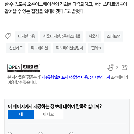
할 수 있도록 오픈이노베이션의 기회를 다각화하고, 혁신 스타트업들이
참여할 수 있는 접점을 확대하겠다.”고 밝혔다.
디지털금융
서울디지털금융페스티벌
서울시
스타트업
신한카드
피노베이션
피노베이션챌린지
핀테크
0
본 저작물은 "공공누리"
제4유형:출처표시+상업적 이용금지+변경금지
조건에 따라
이용 할 수 있습니다.
이 페이지에서 제공하는 정보에 대하여 만족하십니까?
네
아니오