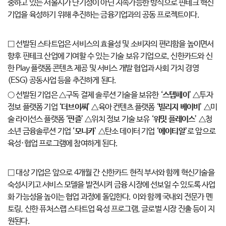
중하고 있는 서울시가 단기성이 아닌 지속가능한 방식으로 핀테크 혁신
기업을 육성하기 위해 추진하는 금융기업과의 공동 프로젝트이다.
□ 선발된 스타트업은 서비스의 효율성 및 소비자의 편리함을 높이면서
향후 핀테크 산업에 기여할 수 있는 기술 보유 기업으로, 신한카드와 신
한 Play 플랫폼 콘텐츠 제공 및 서비스 개발 협업과 사회 가치 경영
(ESG) 공동사업 등을 추진하게 된다.
○ 선발된 기업은 △구독 결제 솔루션 기술을 보유한 ‘
스텝페이
’ △투자
정보 플랫폼 기업 ‘
더브이씨
’ △육아 컨텐츠 플랫폼 ‘
빌리지 베이비
’ △미
술 라이선스 플랫폼 ‘
핀즐
’ △위치 정보 기술 보유 ‘
위밋 플레이스
’ △청
소년 금융솔루션 기업 ‘
모니카
’ △탄소 데이터 기업 ‘
에이티알
’로 앞으로
육성·협업 프로그램에 참여하게 된다.
□ 대상 기업은 앞으로 4개월 간 신한카드 현직 부서와 함께 혁신기술을
숙성시키고 서비스 모델을 발전시켜 금융 시장에 선보일 수 있도록 사업
화 가능성을 높이는 협업 과정에 돌입한다. 이와 함께 국내외 전문가 멘
토링, 신한 퓨처스랩 스타트업 육성 프로그램, 글로벌 시장 진출 등이 지
원된다.