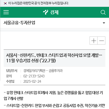
이 누리집은 대한민국 공식 전자정부 누리집입니다.
경제
서울금융·투자산업
서울시-신한카드, 핀테크 스타트업과 혁신사업 모델 개발…
11월 우승기업 선정 ('22.7월)
담당부서
경제일자리기획관
금융투자과
문의
02-2133-5243
수정일
2025-02-24
- 유망 핀테크 스타트업 83개사 지원, 높은 경쟁률을 뚫고 협업 대상 기
업 7개사 선발
- 스타트업-신한카드 현업 부서와 손잡고 공동사업 추진, 혁신기술 기반