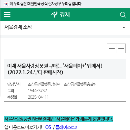
이 누리집은 대한민국 공식 전자정부 누리집입니다.
경제
서울경제 소식
이제 서울사랑상품권 구매는 '서울페이+' 앱에서!
(2022.1.24.부터 판매시작)
담당부서
소상공인플랫폼담당관
소상공인플랫폼총괄팀
문의
1544-3737
수정일
2025-04-11
서울사랑상품권 NEW 결제앱 '서울페이+'가 새롭게 출발합니다.
앱 다운로드 바로가기!
IOS
/
플레이스토어