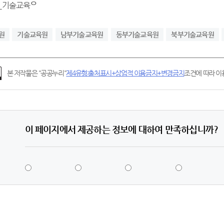
원
기술교육원
남부기술교육원
동부기술교육원
북부기술교육원
본 저작물은 "공공누리"
제4유형:출처표시+상업적 이용금지+변경금지
조건에 따라 이용
이 페이지에서 제공하는 정보에 대하여 만족하십니까?
5
4
3
2
점
점
점
점
-
-
-
-
매
만
보
불
우
족
통
만
만
족
족