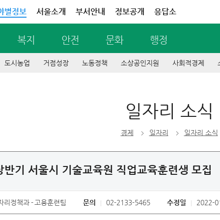
야별정보
서울소개
부서안내
정보공개
응답소
복지
안전
문화
행정
도시농업
거점성장
노동정책
소상공인지원
사회적경제
일자리 소식
경제
일자리
일자리 소식
 상반기 서울시 기술교육원 직업교육훈련생 모집
자리정책과
고용훈련팀
문의
02-2133-5465
수정일
2022-0