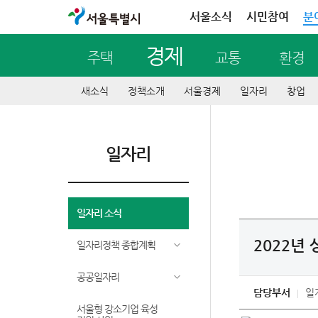
서울특별시
서울소식
시민참여
분
경제
주택
교통
환경
새소식
정책소개
서울경제
일자리
창업
일자리
일자리 소식
2022년
일자리정책 종합계획
공공일자리
담당부서
일
서울형 강소기업 육성