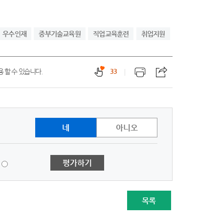
우수인재
중부기술교육원
직업교육훈련
취업지원
 할 수 있습니다.
33
네
아니오
1
평가하기
점
-
매
우
목록
불
만