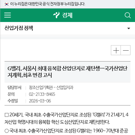
이 누리집은 대한민국 공식 전자정부 누리집입니다.
경제
산업거점 정책
G밸리, 서울시 최대 융복합 산업단지로 재탄생…국가산업단
지계획,최초 변경 고시
담당부서
창조산업기획관
산업입지과
문의
02-2133-8465
수정일
2026-03-06
□ 20세기, 국내 최초 수출국가산업단지로 조성된 ‘G밸리’가 21세기, 4
차산업 혁명시대의 융복합 혁신 도심산업단지로 재탄생한다.
○ 국내 최초 수출국가산업단지로 조성된 G밸리는 1960~70년대 준공