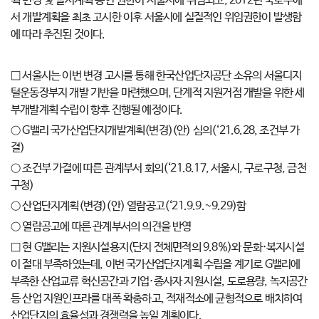
획 변경 및 실시계획 승인 권한이 서울시에 위임되고, 2012년 국토부에
서 개발계획을 최초 고시한 이후 서울시에 실질적인 위임권한이 발생함
에 따라 추진된 것이다.
□ 서울시는 이번 변경 고시를 통해 한국산업단지공단 소유의 서울디지
털운동장부지 개발 기반을 마련했으며, 단계적 지원거점 개발을 위한 세
부개발계획 수립이 향후 진행될 예정이다.
○ G밸리 국가산업단지개발계획(변경)(안) 심의(‘21.6.28, 조건부 가
결)
○ 조건부 가결에 따른 관계부서 회의(‘21.8.17, 서울시, 구로구청, 금천
구청)
○ 산업단지계획(변경)(안) 열람공고(‘21.9.9.~9.29)함
○ 열람공고에 따른 관계부서의 의견을 반영
□ 현 G밸리는 지원시설용지(단지 전체면적의 9.8%)와 문화·복지시설
이 절대 부족하였는데, 이번 국가산업단지계획 수립을 계기로 G밸리에
부족한 산업교류 혁신공간과 기업·종사자 지원시설, 도로용량, 녹지공간
등 산업 지원인프라를 대폭 확충하고, 적재적소에 균형적으로 배치하여
산업단지의 효율성과 경쟁력을 높일 계획이다.