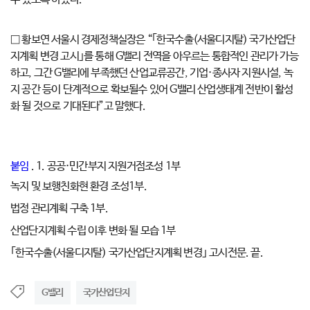
□ 황보연 서울시 경제정책실장은 “｢한국수출(서울디지탈) 국가산업단
지계획 변경 고시｣를 통해 G밸리 전역을 아우르는 통합적인 관리가 가능
하고, 그간 G밸리에 부족했던 산업교류공간, 기업·종사자 지원시설, 녹
지 공간 등이 단계적으로 확보될수 있어 G밸리 산업생태계 전반이 활성
화 될 것으로 기대된다”고 말했다.
붙임
. 1. 공공·민간부지 지원거점조성 1부
녹지 및 보행친화현 환경 조성1부.
법정 관리계획 구축 1부.
산업단지계획 수립 이후 변화 될 모습 1부
｢한국수출(서울디지탈) 국가산업단지계획 변경｣ 고시전문. 끝.
G밸리
국가산업단지