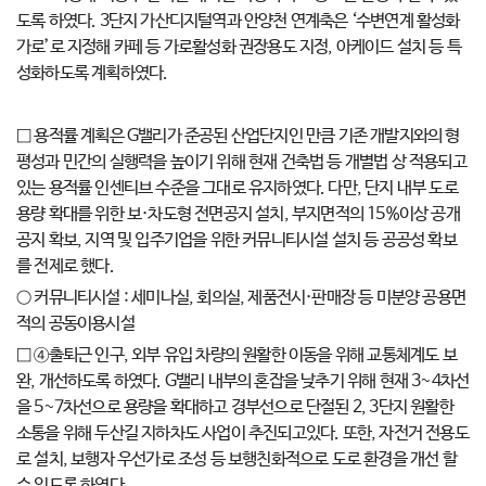
도록 하였다. 3단지 가산디지털역과 안양천 연계축은 ‘수변연계 활성화
가로’로 지정해 카페 등 가로활성화 권장용도 지정, 아케이드 설치 등 특
성화하도록 계획하였다.
□ 용적률 계획은 G밸리가 준공된 산업단지인 만큼 기존 개발지와의 형
평성과 민간의 실행력을 높이기 위해 현재 건축법 등 개별법 상 적용되고
있는 용적률 인센티브 수준을 그대로 유지하였다. 다만, 단지 내부 도로
용량 확대를 위한 보·차도형 전면공지 설치, 부지면적의 15%이상 공개
공지 확보, 지역 및 입주기업을 위한 커뮤니티시설 설치 등 공공성 확보
를 전제로 했다.
○ 커뮤니티시설 : 세미나실, 회의실, 제품전시·판매장 등 미분양 공용면
적의 공동이용시설
□ ④출퇴근 인구, 외부 유입 차량의 원활한 이동을 위해 교통체계도 보
완, 개선하도록 하였다. G밸리 내부의 혼잡을 낮추기 위해 현재 3~4차선
을 5~7차선으로 용량을 확대하고 경부선으로 단절된 2, 3단지 원활한
소통을 위해 두산길 지하차도 사업이 추진되고있다. 또한, 자전거 전용도
로 설치, 보행자 우선가로 조성 등 보행친화적으로 도로 환경을 개선 할
수 있도록 하였다.