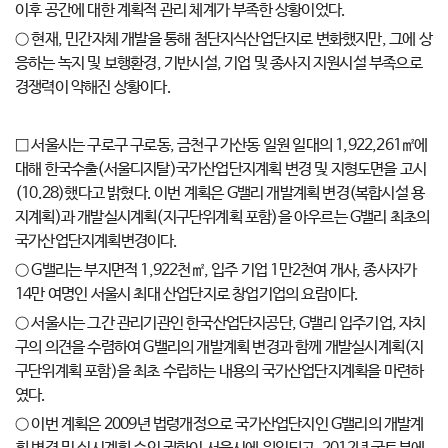
이후 공간에 대한 계획적 관리 체계가 부족한 상황이었다.
○ 현재, 민간자체 개발을 통해 첨단지식산업단지로 변화했지만, 그에 상
응하는 녹지 및 보행환경, 기반시설, 기업 및 종사지 지원시설 부족으로
경쟁력이 약해진 상황이다.
□ 서울시는 구로구 구로동, 금천구 가산동 일원 일대의 1,922,261㎡에
대해 한국수출(서울디지탈)국가산업단지계획 변경 및 지형도면을 고시
(10.28)했다고 밝혔다. 이번 계획은 G밸리 개발계획 변경(복합시설 용
지계획)과 개발실시계획(지구단위계획 포함)을 아우르는 G밸리 최초의
국가산업단지계획변경이다.
○ G밸리는 부지면적 1,922천㎡, 입주 기업 1만2천여 개사, 종사자가
14만 여명인 서울시 최대 산업단지로 창업기업의 요람이다.
○ 서울시는 그간 관리기관인 한국산업단지공단, G밸리 입주기업, 자치
구의 의견을 수렴하여 G밸리의 개발계획 변경과 함께 개발실시계획(지
구단위계획 포함)을 최초 수립하는 내용의 국가산업단지계획을 마련하
였다.
○ 이번 계획은 2009년 법령개정으로 국가산업단지인 G밸리의 개발계