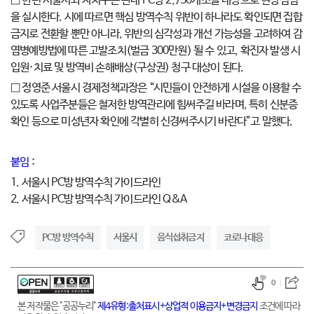
□ 한편 서울시와 자치구는 관내 PC방 2,750개소를 대상으로 현장점검
을 실시한다. 시에 따르면 핵심 방역수칙 위반이 하나라도 확인되면 집합
금지로 전환할 뿐만 아니라, 위반의 심각성과 개선 가능성을 고려하여 감
염병예방법에 따른 고발조치(벌금 300만원) 될 수 있고, 확진자 발생 시
입원·치료 및 방역비 손해배상(구상권) 청구 대상이 된다.
□ 정영준 서울시 경제정책과장은 “시민들이 안전하게 시설을 이용할 수
있도록 사업주분들은 철저한 방역관리에 힘써주길 바라며, 특히 신분증
확인 등으로 미성년자 확인에 각별히 신경써주시기 바란다”고 말했다.
붙임
:
1. 서울시 PC방 방역수칙 가이드라인
2. 서울시 PC방 방역수칙 가이드라인 Q&A
PC방 방역수칙
서울시
음식섭취금지
코로나대응
0
본 저작물은 "공공누리"
제4유형:출처표시+상업적 이용금지+변경금지
조건에 따라