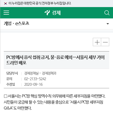
이 누리집은 대한민국 공식 전자정부 누리집입니다.
경제
게임ㆍe스포츠
PC방에서 음식 섭취 금지, 물·음료 예외…서울시 세부 가이
드라인 배포
담당부서
경제정책실
경제정책과
문의
02-2133-5242
수정일
2020-09-16
□ 서울시는 PC방 핵심 방역수칙 의무화에 따른 세부지침을 마련했다.
시민들이 궁금해 할 수 있는 내용을 중심으로 ‘서울시 PC방 세부지침
Q&A’도 마련했다.