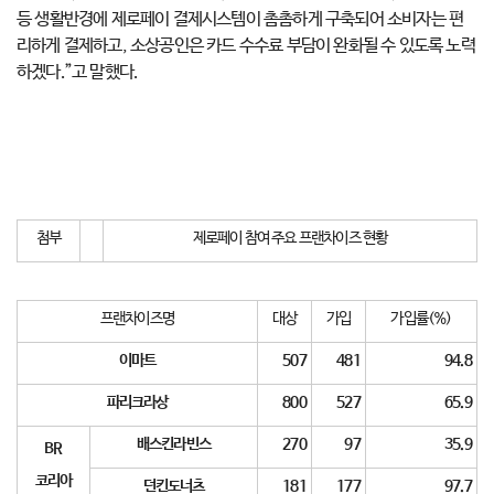
등 생활반경에 제로페이 결제시스템이 촘촘하게 구축되어 소비자는 편
리하게 결제하고, 소상공인은 카드 수수료 부담이 완화될 수 있도록 노력
하겠다.”고 말했다.
첨부
제로페이 참여 주요 프랜차이즈 현황
프랜차이즈명
대상
가입
가입률(%)
이마트
507
481
94.8
파리크라상
800
527
65.9
배스킨라빈스
270
97
35.9
BR
코리아
던킨도너츠
181
177
97.7