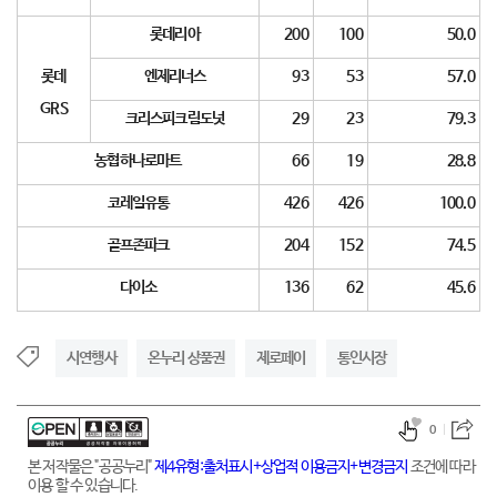
롯데리아
200
100
50.0
롯데
엔제리너스
93
53
57.0
GRS
크리스피크림도넛
29
23
79.3
농협하나로마트
66
19
28.8
코레일유통
426
426
100.0
골프존파크
204
152
74.5
다이소
136
62
45.6
시연행사
온누리 상품권
제로페이
통인시장
0
본 저작물은 "공공누리"
제4유형:출처표시+상업적 이용금지+변경금지
조건에 따라
이용 할 수 있습니다.