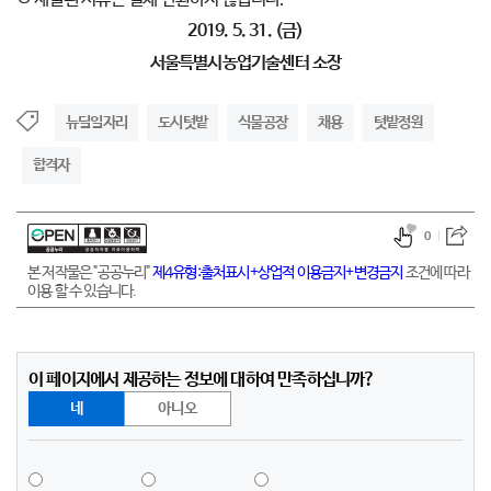
2019. 5. 31. (
금
)
서울특별시농업기술센터 소장
뉴딜일자리
도시텃밭
식물공장
채용
텃밭정원
합격자
0
본 저작물은 "공공누리"
제4유형:출처표시+상업적 이용금지+변경금지
조건에 따라
이용 할 수 있습니다.
이 페이지에서 제공하는 정보에 대하여 만족하십니까?
네
아니오