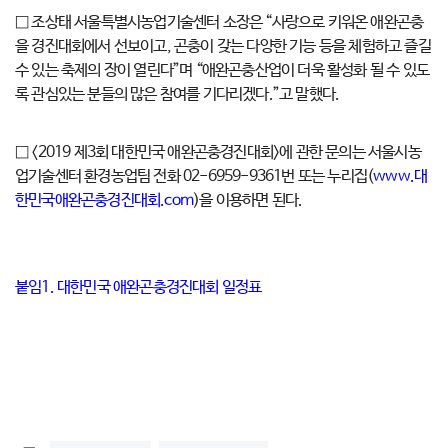
□ 조상태 서울특별시농업기술센터 소장은 “사랑으로 키워온 애완곤충
을 경진대회에서 선보이고, 곤충이 갖는 다양한 기능 등을 체험하고 즐길
수 있는 축제의 장이 열린다”며 “애완곤충산업이 더욱 활성화 될 수 있도
록 관심있는 분들의 많은 참여를 기다리겠다.”고 말했다.
□ <2019 제3회 대한민국 애완곤충경진대회>에 관한 문의는 서울시농
업기술센터 환경농업팀 전화 02-6959-9361번 또는 누리집(
www.대
한민국애완곤충경진대회.com
)을 이용하면 된다.
붙임1. 대한민국 애완곤충경진대회 일정표