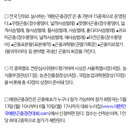
□ 전국 단위로 실시하는 ‘애완곤충경진’은 총 7분야 15종목으로 운영된
다.▴우량곤충(장수풍뎅이, 넓적사슴벌레) ▴멋쟁이곤충(장수풍뎅이, 넓
적사슴벌레, 왕사슴벌레, 톱사슴벌레, 사슴벌레, 홍다리사슴벌레) ▴귀요
미곤충(장수풍뎅이, 넓적사슴벌레, 애사슴벌레) ▴타잔곤충(장수풍뎅
이) ▴곤충표본왕(표본제작) ▴곤충과학왕(관찰기록장) ▴곤충미로찾기
(왕귀뚜라미) 등 분야별 국내산 곤충의 최강을 가린다.
○ 각 종목별로 전문심사위원이 평가하며 시상은 서울특별시장(4점), 농
식품부장관상(1점), 농촌진흥청장상(4점), 국립농업과학원장상(10점)
을 비롯해 총 43점의 상장이 준비돼 있다.
□ 애완곤충경진은 곤충애호가 누구나 참가 가능하며 참가 희망자는 5월
13일(월) 10시부터 6월 10일(월) 17시까지 대회 누리집(
www.대한민
국애완곤충경진대회.com
)에서 신청하면 된다. 접수는 선착순이며, 1인
당 최대 2종목으로 참가가 제한된다.