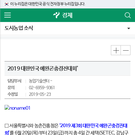
이 누리집은 대한민국 공식 전자정부 누리집입니다.
경제
도시농업 소식
2019 대한민국 애완곤충경진대회’
담당부서
농업기술센터
문의
02-6959-9361
수정일
2019-05-23
□ 서울특별시와 농촌진흥청은
‘2019 제3회 대한민국 애완곤충경진대
회’
를 6월 20일(목)부터 23일(금)까지 총 4일 간 세텍(SETEC, 강남구