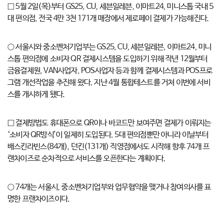
□ 5월 2일(목)부터 GS25, CU, 세븐일레븐, 이마트24, 미니스톱 국내 5
대 편의점, 전국 4만 3천 171개 매장에서 제로페이 결제가 가능해진다.
○ 서울시와 중소벤처기업부는 GS25, CU, 세븐일레븐, 이마트24, 미니
스톱 편의점에 소비자 QR 결제시스템을 도입하기 위해 작년 12월부터
금융결제원, VAN사업자, POS사업자 등과 함께 결제시스템과 POS프로
그램 개선작업을 추진해 왔다. 지난 4월 통합테스트를 거쳐 이번에 서비
스를 개시하게 됐다.
□ 결제방법도 휴대폰으로 QR이나 바코드만 보여주면 결제가 이뤄지는
‘소비자 QR방식’이 일제히 도입된다. 5대 편의점뿐만 아니라 이날부터
배스킨라빈스(84개), 던킨(131개) 직영점에서도 시작해 향후 74개 프
랜차이즈로 순차적으로 서비스를 오픈한다는 계획이다.
○ 74개는 서울시, 중소벤처기업부와 업무협약을 맺거나 참여의사를 표
명한 프랜차이즈이다.