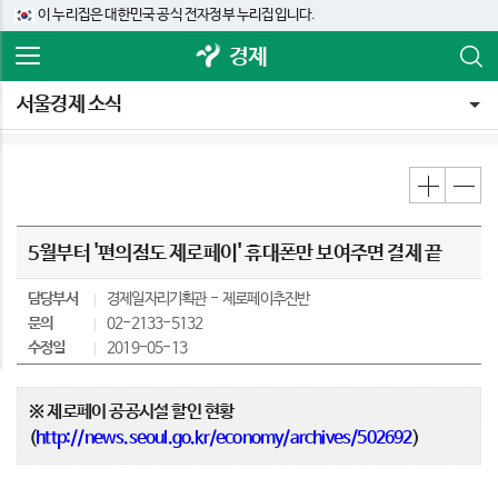
이 누리집은 대한민국 공식 전자정부 누리집입니다.
경제
서울경제 소식
5월부터 '편의점도 제로페이' 휴대폰만 보여주면 결제 끝
담당부서
경제일자리기획관
제로페이추진반
문의
02-2133-5132
수정일
2019-05-13
※ 제로페이 공공시설 할인 현황
(
http://news.seoul.go.kr/economy/archives/502692
)