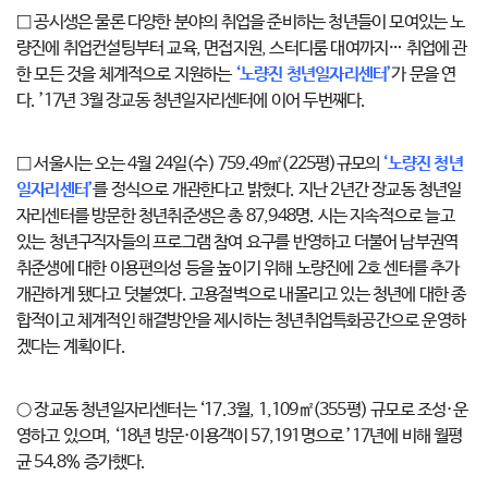
□ 공시생은 물론 다양한 분야의 취업을 준비하는 청년들이 모여있는 노
량진에 취업컨설팅부터 교육, 면접지원, 스터디룸 대여까지… 취업에 관
한 모든 것을 체계적으로 지원하는
‘노량진 청년일자리센터’
가 문을 연
다. ’17년 3월 장교동 청년일자리센터에 이어 두번째다.
□ 서울시는 오는 4월 24일(수) 759.49㎡(225평)규모의
‘노량진 청년
일자리센터’
를 정식으로 개관한다고 밝혔다. 지난 2년간 장교동 청년일
자리센터를 방문한 청년취준생은 총 87,948명. 시는 지속적으로 늘고
있는 청년구직자들의 프로그램 참여 요구를 반영하고 더불어 남부권역
취준생에 대한 이용편의성 등을 높이기 위해 노량진에 2호 센터를 추가
개관하게 됐다고 덧붙였다. 고용절벽으로 내몰리고 있는 청년에 대한 종
합적이고 체계적인 해결방안을 제시하는 청년취업특화공간으로 운영하
겠다는 계획이다.
○ 장교동 청년일자리센터는 ‘17.3월, 1,109㎡(355평) 규모로 조성·운
영하고 있으며, ‘18년 방문·이용객이 57,191명으로 ’17년에 비해 월평
균 54.8% 증가했다.