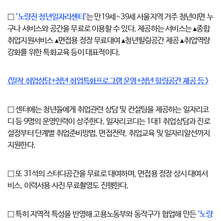
□
‘노량진 청년일자리센터’
는 만19세~39세 서울지역 거주 청년이면 누
구나 서비스와 공간을 무료로 이용할 수 있다. 제공하는 서비스는 ▴종합
취업지원서비스 ▴면접용 정장 무료대여 ▴청년힐링공간 제공 ▴취업역량
강화를 위한 특화교육 등이 대표적이다.
<
밀착 취업상담
+
청년 취업특화프로그램 운영
+
청년 힐링공간 제공 등
>
□ 센터에는 청년들에게 취업관련 상담 및 컨설팅을 제공하는 일자리코
디 등 9명의 운영인력이 상주한다. 일자리코디는 1대1 취업상담과 진로
설정부터 단계별 취업준비방법, 면접전략, 취업교육 및 일자리알선까지
지원한다.
□ 또 31석의 스터디공간을 무료로 대여하며, 면접용 정장 상시 대여서
비스, 이력서용 사진 무료촬영도 진행한다.
□ 특히 지역적 특성을 반영해 고용노동부와 동작구가 협업해 만든
‘노량