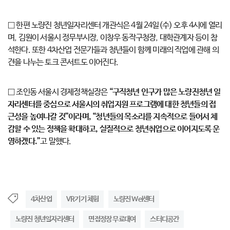
□ 한편 노량진 청년일자리센터 개관식은 4월 24일(수) 오후 4시에 열리
며, 김원이 서울시 정무부시장, 이창우 동작구청장, 대학관계자 등이 참
석한다. 또한 4차산업 전문가들과 청년들이 함께 미래의 직업에 관해 의
견을 나누는 토크 콘서트도 이어진다.
□ 조인동 서울시 경제정책실장은
“구직청년 인구가 많은 노량진청년 일
자리센터를 중심으로 서울시의 취업지원 프로그램에 대한 청년들의 접
근성을 높여나갈 것”이라며, “청년들의 목소리를 지속적으로 들어서 체
감할 수 있는 정책을 확대하고, 실질적으로 청년취업으로 이어지도록 운
영하겠다.”
고 말했다.
4차산업
VR기기 체험
노량진 Wel센터
노량진 청년일자리센터
면접정장 무료대여
스터디공간