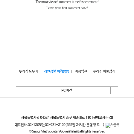
누리집 도우미
개인정보 처리방침
이용약관
누리집 바로잡기
PC버전
서울특별시
서울특별시청 04524 서울특별시 중구 세종대로 110
[찾아오시는 길]
대표전화:
02-120
또는
02-731-2120
(365일 24시간 운영/유료
)
© Seoul Metropolitan Government all rights reserved