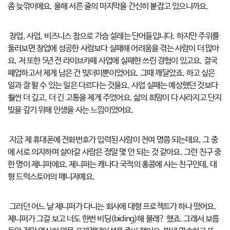
좀 늦깎이에요. 올해 서른 줄의 마지막을 간신히 붙잡고 있으니까요.
창업, 사업, 비즈니스 참으로 가슴 설레는 단어들입니다. 하지만 주위를
둘러보면 창업에 성공한 사람보다 실패해 어려움을 겪는 사람이 더 많아
요. 저 또한 5년 전 라이브카페 사업에 실패한 쓰린 경험이 있고요. 결국
폐업하고서 제게 남은 건 빚더미뿐이었어요. 그때 깨달았죠. 하고 싶은
일과 잘 할 수 있는 일은 다르다는 것을요. 사업 실패는 예상했던 것보다
훨씬 더 깊고, 더 긴 고통을 제게 주었어요. 삶의 희망이 다 사라지고 단지
빚을 갚기 위해 인생을 사는 느낌이었어요.
지금 제 휴대폰에 전화번호가 입력된 사람이 천여 명쯤 되는데요, 그 중
에 서로 의지하며 살아갈 사람은 정말 몇 안 되는 것 같아요. 그런 친구 중
한 명이 제니퍼에요. 제니퍼는 캐나다 국적의 홍콩에 사는 친구인데, 대
형 드럭스토어의 매니저예요.
그러던 어느 날 제니퍼가 다니는 회사에 대형 프로젝트가 하나 떴어요.
제니퍼가 그걸 보고 너도 한번 비딩(biding)해 볼래? 했죠. 그래서 보름