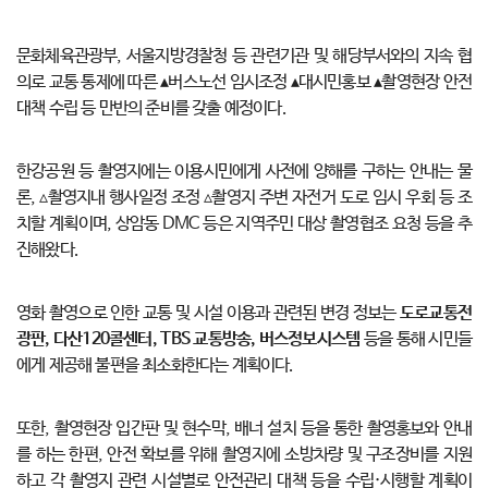
문화체육관광부, 서울지방경찰청 등 관련기관 및 해당부서와의 지속 협
의로 교통 통제에 따른 ▴버스노선 임시조정 ▴대시민홍보 ▴촬영현장 안전
대책 수립 등 만반의 준비를 갖출 예정이다.
한강공원 등 촬영지에는 이용시민에게 사전에 양해를 구하는 안내는 물
론, ▵촬영지내 행사일정 조정 ▵촬영지 주변 자전거 도로 임시 우회 등 조
치할 계획이며, 상암동 DMC 등은 지역주민 대상 촬영협조 요청 등을 추
진해왔다.
영화 촬영으로 인한 교통 및 시설 이용과 관련된 변경 정보는
도로교통전
광판, 다산120콜센터, TBS 교통방송, 버스정보시스템
등을 통해 시민들
에게 제공해 불편을 최소화한다는 계획이다.
또한, 촬영현장 입간판 및 현수막, 배너 설치 등을 통한 촬영홍보와 안내
를 하는 한편, 안전 확보를 위해 촬영지에 소방차량 및 구조장비를 지원
하고 각 촬영지 관련 시설별로 안전관리 대책 등을 수립·시행할 계획이