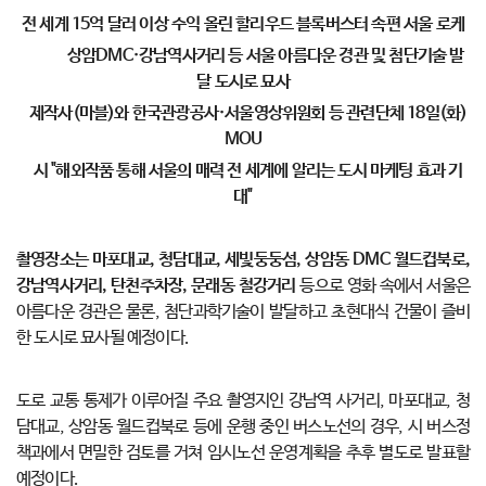
전 세계 15억 달러 이상 수익 올린 할리우드 블록버스터 속편 서울 로케
상암DMC·강남역사거리 등 서울 아름다운 경관 및 첨단기술 발
달 도시로 묘사
제작사(마블)와 한국관광공사·서울영상위원회 등 관련단체 18일(화)
MOU
시 "해외작품 통해 서울의 매력 전 세계에 알리는 도시 마케팅 효과 기
대"
촬영장소는 마포대교, 청담대교, 세빛둥둥섬, 상암동 DMC 월드컵북로,
강남역사거리, 탄천주차장, 문래동 철강거리
등으로 영화 속에서 서울은
아름다운 경관은 물론, 첨단과학기술이 발달하고 초현대식 건물이 즐비
한 도시로 묘사될 예정이다.
도로 교통 통제가 이루어질 주요 촬영지인 강남역 사거리, 마포대교, 청
담대교, 상암동 월드컵북로 등에 운행 중인 버스노선의 경우, 시 버스정
책과에서 면밀한 검토를 거쳐 임시노선 운영계획을 추후 별도로 발표할
예정이다.