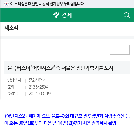
이 누리집은 대한민국 공식 전자정부 누리집입니다.
경제
새소식
블록버스터 '어벤저스2' 속 서울은 첨단과학기술 도시
담당부서
문화산업과
문의
2133-2594
수정일
2014-03-19
<어벤져스2 : 에이지 오브 울트론>의 대규모 전투장면과 차량추격신 등
이 오는 30일(토)부터 다음 달 14일(월)까지 서울 전역에서 촬영