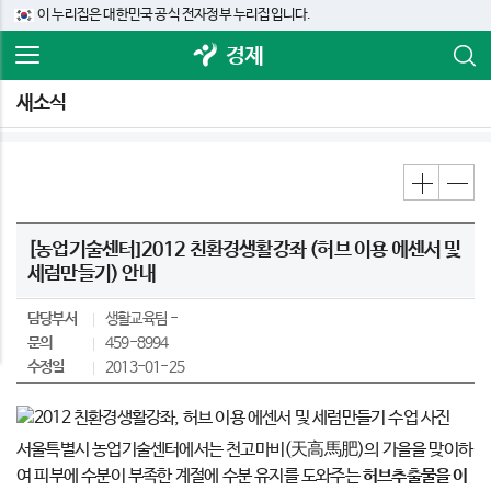
이 누리집은 대한민국 공식 전자정부 누리집입니다.
경제
새소식
[농업기술센터]2012 친환경생활강좌 (허브 이용 에센서 및
세럼만들기) 안내
담당부서
생활교육팀
문의
459-8994
수정일
2013-01-25
서울특별시 농업기술센터에서는 천고마비(天高馬肥)의 가을을 맞이하
여 피부에 수분이 부족한 계절에 수분 유지를 도와주는
허브추출물을 이