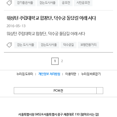
걷기좋은서울
걷는도시서울
공모전
시민공모전
워싱턴 주립대학교 합창단, 덕수궁 돌담길 아래 서다
2016-05-13
워싱턴 주립대학교 합창단, 덕수궁 돌담길 아래 서다
걷는 도시 서울
걷는도시서울
덕수궁길
보행전용거리
1
2
누리집 도우미
개인정보 처리방침
이용약관
누리집 바로잡기
PC버전
서울특별시
서울특별시청 04524 서울특별시 중구 세종대로 110
[찾아오시는 길]