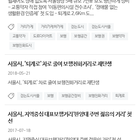
휠체어도 장애 없도록 서울광장 5배 규모 7만㎡ 보도 평탄하게 정비
- 교통약자 직접 참여 ‘이동편의시설 전수조사’, ‘장애물 없는
생활환경 인증제’ 첫 도입 - 퇴계로 2.6Km 도...
거리가게
거리가게허가제
걷는도시
걷는도시서울
교통약자
도로다이어트
보행
보행공간
보행권
보행약자
보행친화도시
서울시, '퇴계로' 차로 줄여 보행친화거리로 재탄생
2018-05-21
서울시, '퇴계로' 차로 줄여 보행친화거리로 재탄생
걷는도시서울
보행
보행공간정비
보행친화거리
퇴계로
서울시, 지역중심 대표보행거리‘한양대 주변 젊음의 거리’ 첫
선
2017-07-18
서울시, 지역중심 대표보행거리‘한양대 주변 젊음의 거리’첫 선