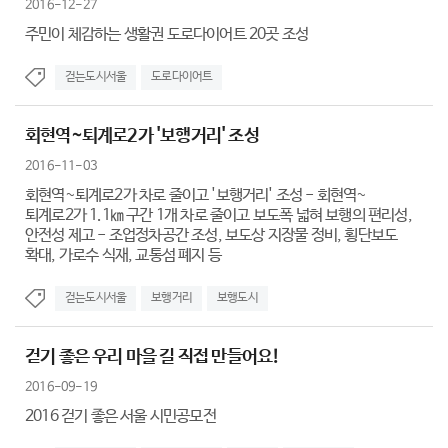
2016-12-27
주민이 체감하는 생활권 도로다이어트 20곳 조성
걷는도시서울
도로다이어트
회현역~퇴계로2가 '보행거리' 조성
2016-11-03
회현역~퇴계로2가 차로 줄이고 '보행거리' 조성 - 회현역~
퇴계로2가 1.1㎞ 구간 1개 차로 줄이고 보도폭 넓혀 보행의 편리성,
안전성 제고 - 조업정차공간 조성, 보도상 지장물 정비, 횡단보도
확대, 가로수 식재, 교통섬 폐지 등
걷는도시서울
보행거리
보행도시
걷기 좋은 우리 마을 길 직접 만들어요!
2016-09-19
2016 걷기 좋은 서울 시민공모전