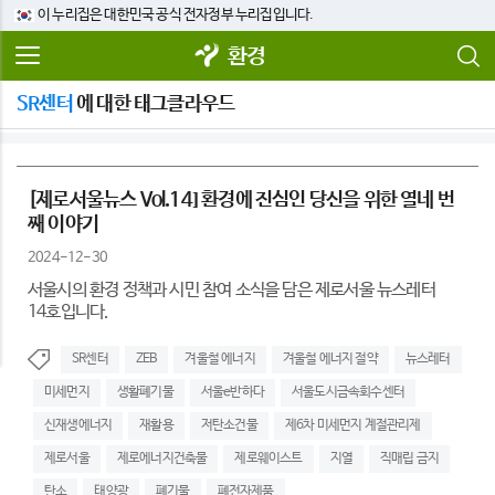
이 누리집은 대한민국 공식 전자정부 누리집입니다.
환경
SR센터
에 대한 태그클라우드
[제로서울뉴스 Vol.14] 환경에 진심인 당신을 위한 열네 번
째 이야기
2024-12-30
서울시의 환경 정책과 시민 참여 소식을 담은 제로서울 뉴스레터
14호입니다.
SR센터
ZEB
겨울철 에너지
겨울철 에너지 절약
뉴스레터
미세먼지
생활폐기물
서울e반하다
서울도시금속회수센터
신재생에너지
재활용
저탄소건물
제6차 미세먼지 계절관리제
제로서울
제로에너지건축물
제로웨이스트
지열
직매립 금지
탄소
태양광
폐기물
폐전자제품