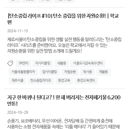
[탄소중립 라이프 #10] 탄소 중립을 위한 자원순환! | 학교
편
2024-11-15
제로서울이 탄소중립을 위한 생활 실천 행동을 알려드리는 '탄소중립
라이프' 시리즈를 준비했어요. 오늘은 학교에서 지킬 수 있는
자원순환을 위한 실천 방법 소개해 드릴게요!
SR센터
리사이클링
새활용
서울도시금속회수센터
서울새활용플라자
업사이클링
자원순환
재사용
재활용
제로서울
탄소중립라이프
환경교육
환경교육센터
지구 한 바퀴나 된다고?! 한 해 버려지는 전자폐기물 6,200
만톤!
2024-10-29
손풍기, 보조배터리, 무선 이어폰, 전자담배 등 간편하게 충전해
사용하는 소형 전자제품들 속에는 ‘리튬 배터리’ 가 들어있기 때문에