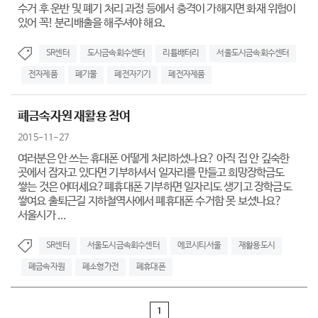
수거 후 운반 및 폐기 처리 과정 등에서 충격이 가해지면 화재 위험이
있어 꼭! 분리배출을 해주셔야 해요.
SR센터
도시금속회수센터
리튬배터리
서울도시금속회수센터
전자제품
폐기물
폐전자기기
폐전자제품
폐금속자원 재활용 참여
2015-11-27
여러분은 안 쓰는 휴대폰 어떻게 처리하셨나요? 아직 집 안 깊숙한
곳에서 잠자고 있다면 기부하셔서 일자리를 만들고 희망장학금도
쌓는 것은 어떠세요?폐휴대폰 기부하면 일자리도 생기고 장학금도
쌓여요 출퇴근길 지하철역사에서 폐휴대폰 수거함 못 보셨나요?
서울시가 ...
SR센터
서울도시금속회수센터
에코시티서울
재활용도시
폐금속자원
폐소형가전
폐휴대폰
1