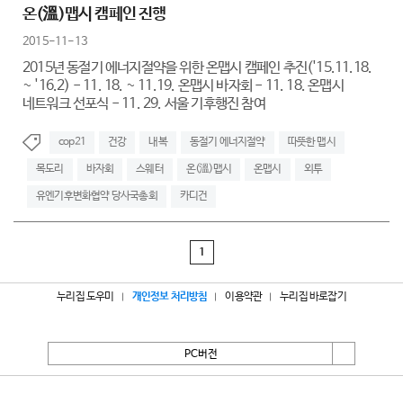
온(溫)맵시 캠페인 진행
2015-11-13
2015년 동절기 에너지절약을 위한 온맵시 캠페인 추진('15.11.18.
~ '16.2) - 11. 18. ~ 11.19. 온맵시 바자회 - 11. 18. 온맵시
네트워크 선포식 - 11. 29. 서울 기후행진 참여
cop21
건강
내복
동절기 에너지절약
따뜻한 맵시
목도리
바자회
스웨터
온(溫)맵시
온맵시
외투
유엔기후변화협약 당사국총회
카디건
1
누리집 도우미
개인정보 처리방침
이용약관
누리집 바로잡기
PC버전
서울특별시