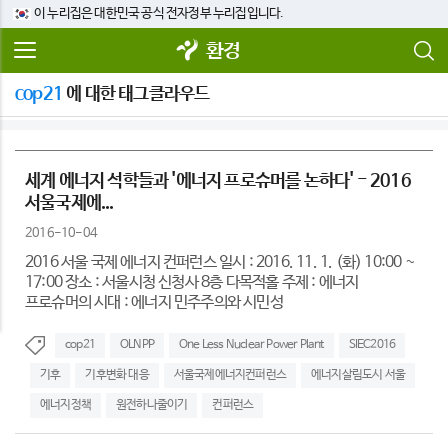
이 누리집은 대한민국 공식 전자정부 누리집입니다.
환경
cop21
에 대한 태그클라우드
세계 에너지 석학들과 '에너지 프로슈머를 논하다' - 2016
서울국제에...
2016-10-04
2016 서울 국제 에너지 컨퍼런스 일시 : 2016. 11. 1. (화) 10:00 ~
17:00 장소 : 서울시청 신청사 8층 다목적홀 주제 : 에너지
프로슈머의 시대 : 에너지 민주주의와 시민성
cop21
OLNPP
One Less Nuclear Power Plant
SIEC2016
기후
기후변화 대응
서울국제에너지컨퍼런스
에너지살림도시 서울
에너지정책
원전하나줄이기
컨퍼런스