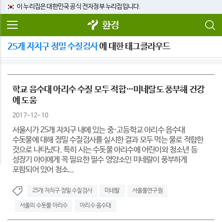
이 누리집은 대한민국 공식 전자정부 누리집입니다.
환경
25개 자치구 정밀 수질검사
에 대한 태그클라우드
학교 음수대 아리수 수질 모두 적합…미네랄도 풍부해 건강
에 도움
2017-12-10
서울시가 25개 자치구 내에 있는 중·고등학교 아리수 음수대
수돗물에 대해 정밀 수질검사를 실시한 결과 모두 먹는 물로 적합한
것으로 나타났다. 특히 시는 수돗물 아리수에 어린이와 청소년 등
성장기 아이에게 꼭 필요한 필수 영양소인 미네랄이 풍부하게
포함되어 있어 청소...
25개 자치구 정밀 수질검사
미네랄
서울물연구원
서울의 수돗물 아리수
아리수 음수대