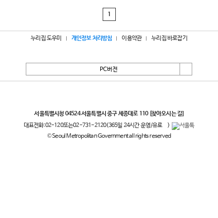
1
누리집 도우미
개인정보 처리방침
이용약관
누리집 바로잡기
PC버전
서울특별시
서울특별시청 04524 서울특별시 중구 세종대로 110
[찾아오시는 길]
대표전화:
02-120
또는
02-731-2120
(365일 24시간 운영/유료
)
© Seoul Metropolitan Government all rights reserved