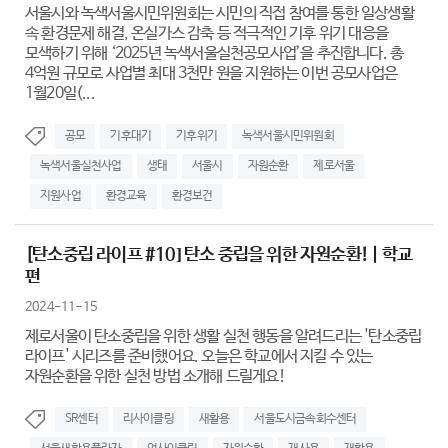
서울시와 녹색서울시민위원회는 시민의 직접 참여를 통한 일상생활
속 환경문제 해결, 온실가스 감축 등 적극적인 기후 위기 대응을
모색하기 위해 ‘2025년 녹색서울실천공모사업’을 추진합니다. 총
4억원 규모로 사업별 최대 3천만 원을 지원하는 이번 공모사업은
1월20일(...
공모
기후대기
기후위기
녹색서울시민위원회
녹색서울실천사업
생태
서울시
자원순환
제로서울
지원사업
환경교육
환경보건
[탄소중립 라이프 #10] 탄소 중립을 위한 자원순환! | 학교
편
2024-11-15
제로서울이 탄소중립을 위한 생활 실천 행동을 알려드리는 '탄소중립
라이프' 시리즈를 준비했어요. 오늘은 학교에서 지킬 수 있는
자원순환을 위한 실천 방법 소개해 드릴게요!
SR센터
리사이클링
새활용
서울도시금속회수센터