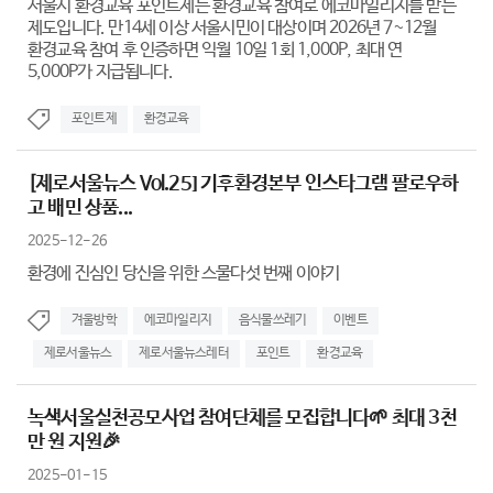
서울시 환경교육 포인트제는 환경교육 참여로 에코마일리지를 받는
제도입니다. 만14세 이상 서울시민이 대상이며 2026년 7~12월
환경교육 참여 후 인증하면 익월 10일 1회 1,000P, 최대 연
5,000P가 지급됩니다.
포인트제
환경교육
[제로서울뉴스 Vol.25] 기후환경본부 인스타그램 팔로우하
고 배민 상품...
2025-12-26
환경에 진심인 당신을 위한 스물다섯 번째 이야기
겨울방학
에코마일리지
음식물쓰레기
이벤트
제로서울뉴스
제로서울뉴스레터
포인트
환경교육
녹색서울실천공모사업 참여단체를 모집합니다🌱 최대 3천
만 원 지원🎉
2025-01-15