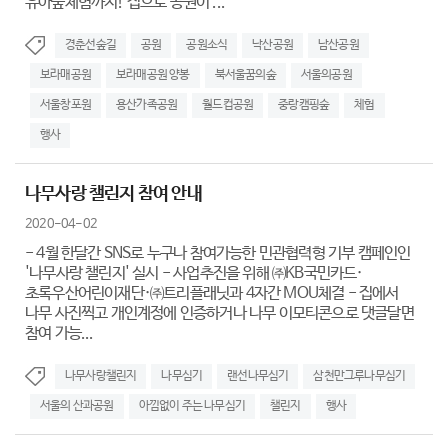
유아숲체험까지! 집으로 공원이 ...
경춘선숲길
공원
공원소식
낙산공원
남산공원
보라매공원
보라매공원 양봉
북서울꿈의숲
서울의공원
서울창포원
용산가족공원
월드컵공원
중랑캠핑숲
체험
행사
나무사랑 챌린지 참여 안내
2020-04-02
- 4월 한달간 SNS로 누구나 참여가능한 민관협력형 기부 캠페인인
'나무사랑 챌린지' 실시 - 사업추진을 위해 ㈜KB국민카드·
초록우산어린이재단·㈜트리플래닛과 4자간 MOU체결 - 집에서
나무 사진찍고 개인계정에 인증하거나 나무 이모티콘으로 댓글달면
참여 가능...
나무사랑챌린지
나무심기
랜선나무심기
삼천만그루나무심기
서울의 산과공원
아낌없이 주는 나무심기
챌린지
행사