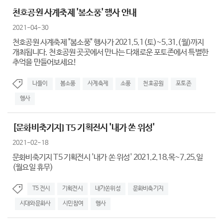
천호공원 사계축제 '봄소풍' 행사 안내
2021-04-30
천호공원 사계축제 "봄소풍" 행사가 2021.5.1(토)~5.31.(월)까지
개최됩니다. 천호공원 곳곳에서 만나는 다채로운 포토존에서 특별한
추억을 만들어보세요!
나들이
봄소풍
사계축제
소풍
천호공원
포토존
행사
[문화비축기지] T5 기획전시 '내가 쏜 위성'
2021-02-18
문화비축기지 T5 기획전시 '내가 쏜 위성' 2021.2.18.목~7.25.일
(월요일 휴무)
T5 전시
기획전시
내가쏜위성
문화비축기지
시대와문화사
시민참여
행사