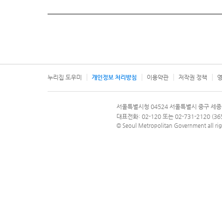
누리집 도우미
개인정보 처리방침
이용약관
저작권 정책
영
서울특별시
서울특별시청 04524 서울특별시 중구 세종
문의 전화번호 120, 120 다산콜재단
대표전화: 02-120 또는 02-731-2120 (
© Seoul Metropolitan Government all rig