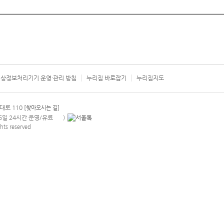
상정보처리기기 운영·관리 방침
누리집 바로잡기
누리집지도
서울시 카
대로 110
[찾아오시는 길]
365일 24시간 운영/유료
)
안내팝업 열기
hts reserved