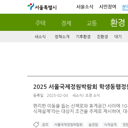
서울특별시
서울소식
시민참여
분
환경
주택
경제
교통
새소식
정책소개
기후환경
친환경
대기
2025 서울국제정원박람회 학생동행정원 작품 
등록일 : 2025-02-04
새소식
/
조경 소식
편리한 이동을 돕는 산책로와 휴게공간 사이에 10
식재설계’라는 대상지 조건을 주제로 제시하여, 대
공모
서울국제정원박람회
숲정원
식재설계
정