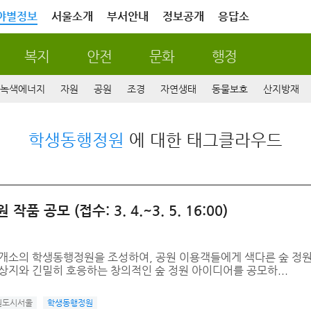
야별정보
서울소개
부서안내
정보공개
응답소
복지
안전
문화
행정
녹색에너지
자원
공원
조경
자연생태
동물보호
산지방재
학생동행정원
에 대한 태그클라우드
공모 (접수: 3. 4.~3. 5. 16:00)
개소의 학생동행정원을 조성하여, 공원 이용객들에게 색다른 숲 정원을
상지와 긴밀히 호응하는 창의적인 숲 정원 아이디어를 공모하...
원도시서울
학생동행정원