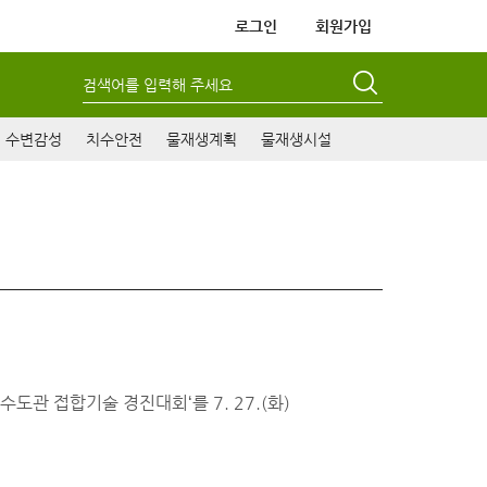
로그인
회원가입
검색어를 입력해 주세요
수변감성
치수안전
물재생계획
물재생시설
관 접합기술 경진대회‘를 7. 27.(화)