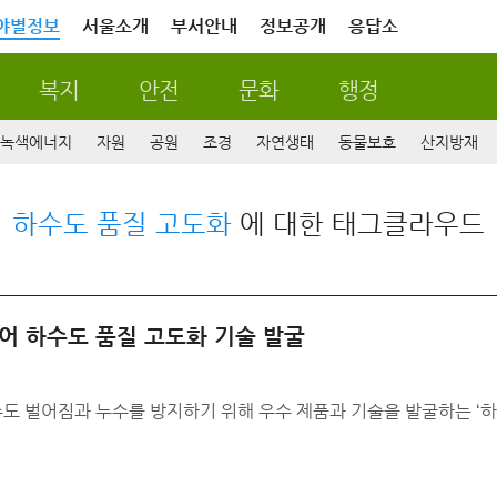
야별정보
서울소개
부서안내
정보공개
응답소
복지
안전
문화
행정
녹색에너지
자원
공원
조경
자연생태
동물보호
산지방재
하수도 품질 고도화
에 대한 태그클라우드
어 하수도 품질 고도화 기술 발굴
 벌어짐과 누수를 방지하기 위해 우수 제품과 기술을 발굴하는 ‘하수도