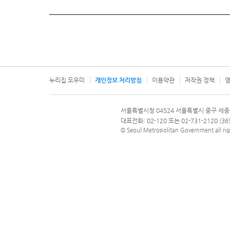
누리집 도우미
개인정보 처리방침
이용약관
저작권 정책
영
서울특별시
서울특별시청 04524 서울특별시 중구 세종
문의 전화번호 120, 120 다산콜재단
대표전화: 02-120 또는 02-731-2120 (
© Seoul Metropolitan Government all rig