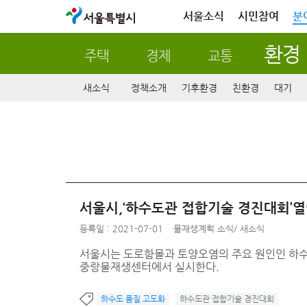
서울특별시
서울소식
시민참여
분
환경
주택
경제
교통
새소식
정책소개
기후환경
친환경
대기
서울시,‘하수도관 접합기술 경진대회’열
등록일 : 2021-07-01
물재생계획 소식
/
새소식
서울시는 도로함몰과 토양오염의 주요 원인인 하수도
중랑물재생센터에서 실시한다.
하수도 품질 고도화
하수도관 접합기술 경진대회