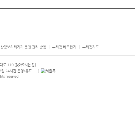
상정보처리기기 운영·관리 방침
누리집 바로잡기
누리집지도
서울시 카
대로 110
[찾아오시는 길]
365일 24시간 운영/유료
)
안내팝업 열기
hts reserved