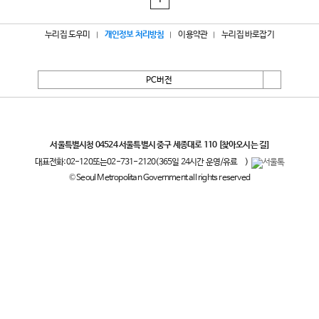
1
누리집 도우미
개인정보 처리방침
이용약관
누리집 바로잡기
PC버전
서울특별시
서울특별시청 04524 서울특별시 중구 세종대로 110
[찾아오시는 길]
대표전화:
02-120
또는
02-731-2120
(365일 24시간 운영/유료
)
© Seoul Metropolitan Government all rights reserved