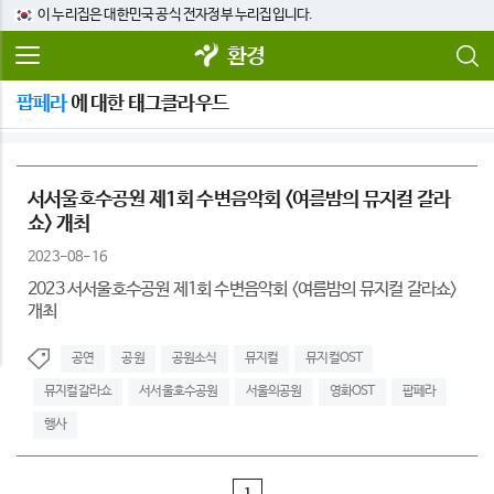
이 누리집은 대한민국 공식 전자정부 누리집입니다.
환경
팝페라
에 대한 태그클라우드
서서울호수공원 제1회 수변음악회 <여름밤의 뮤지컬 갈라
쇼> 개최
2023-08-16
2023 서서울호수공원 제1회 수변음악회 <여름밤의 뮤지컬 갈라쇼>
개최
공연
공원
공원소식
뮤지컬
뮤지컬OST
뮤지컬갈라쇼
서서울호수공원
서울의공원
영화OST
팝페라
행사