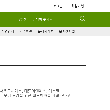
로그인
회원가입
검색어를 입력해 주세요
수변감성
치수안전
물재생계획
물재생시설
(서울도시가스, 대륜이엔에스, 예스코,
방비 부담 경감을 위한 업무협약을 체결한다고