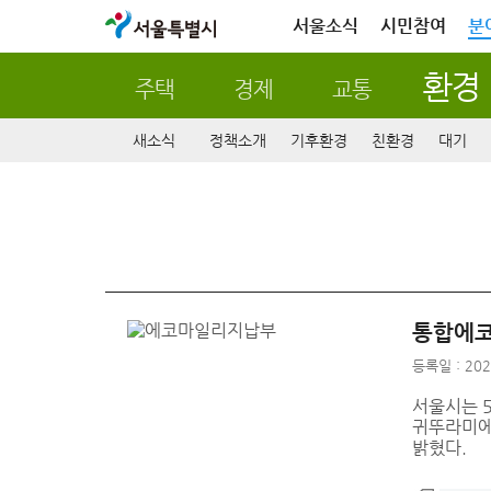
서울특별시
서울소식
시민참여
분
환경
주택
경제
교통
새소식
정책소개
기후환경
친환경
대기
통합에코
등록일 : 202
서울시는 5
귀뚜라미에
밝혔다.