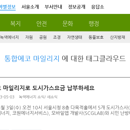
야별정보
서울소개
부서안내
정보공개
응답소
복지
안전
문화
행정
녹색에너지
자원
공원
조경
자연생태
동물보호
산지방재
통합에코 마일리지
에 대한 태그클라우드
 마일리지로 도시가스요금 납부하세요
3-05-03
녹색에너지 소식
/
새소식
월 3일(수) 오전 10시 서울시청 8층 다목적홀에서 5개 도시가스사
너지, 코원에너지서비스), 모바일앱 개발사(SCGLAB)와 시민 난