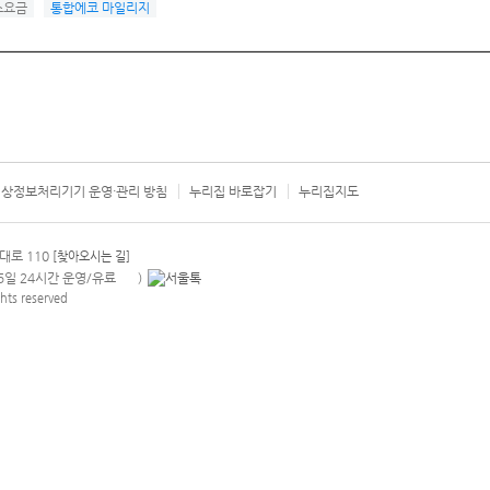
스요금
통합에코 마일리지
상정보처리기기 운영·관리 방침
누리집 바로잡기
누리집지도
서울시 카
대로 110
[찾아오시는 길]
365일 24시간 운영/유료
)
안내팝업 열기
hts reserved