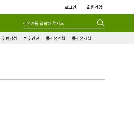
로그인
회원가입
검색어를 입력해 주세요
수변감성
치수안전
물재생계획
물재생시설