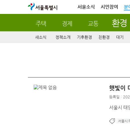
서울특별시
서울소식
시민참여
분
환경
주택
경제
교통
새소식
정책소개
기후환경
친환경
대기
햇빛이 
등록일 : 202
서울시 태
서울시 