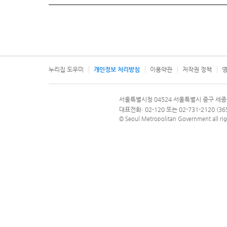
누리집 도우미
개인정보 처리방침
이용약관
저작권 정책
영
서울특별시
서울특별시청 04524 서울특별시 중구 세종
문의 전화번호 120, 120 다산콜재단
대표전화: 02-120 또는 02-731-2120 (
© Seoul Metropolitan Government all rig