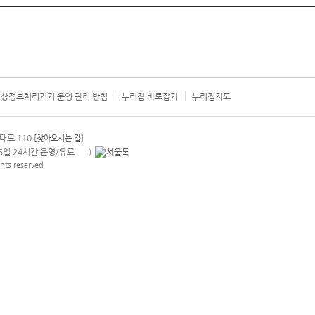
상정보처리기기 운영·관리 방침
누리집 바로잡기
누리집지도
서울시 카
대로 110
[찾아오시는 길]
365일 24시간 운영/유료
)
안내팝업 열기
hts reserved