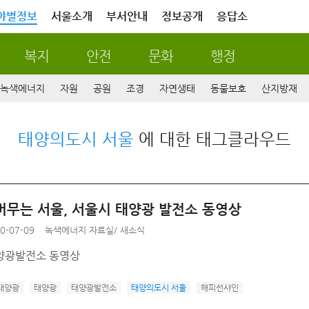
야별정보
서울소개
부서안내
정보공개
응답소
복지
안전
문화
행정
녹색에너지
자원
공원
조경
자연생태
동물보호
산지방재
태양의도시 서울
에 대한 태그클라우드
머무는 서울, 서울시 태양광 발전소 동영상
0-07-09
녹색에너지 자료실
/
새소식
양광발전소 동영상
태양광
태양광
태양광발전소
태양의도시 서울
해피선샤인