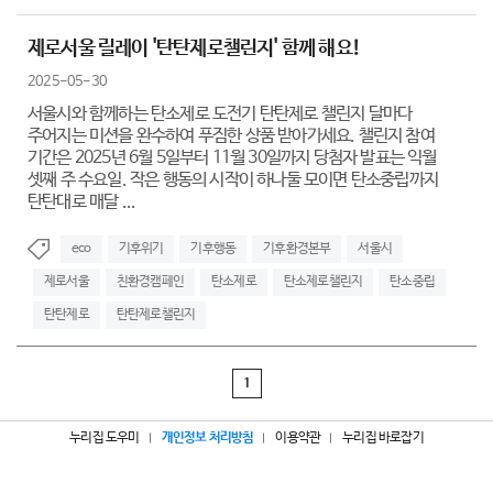
제로서울 릴레이 '탄탄제로챌린지' 함께 해요!
2025-05-30
서울시와 함께하는 탄소제로 도전기 탄탄제로 챌린지 달마다
주어지는 미션을 완수하여 푸짐한 상품 받아가세요. 챌린지 참여
기간은 2025년 6월 5일부터 11월 30일까지 당첨자 발표는 익월
셋째 주 수요일. 작은 행동의 시작이 하나둘 모이면 탄소중립까지
탄탄대로 매달 ...
eco
기후위기
기후행동
기후환경본부
서울시
제로서울
친환경캠페인
탄소제로
탄소제로챌린지
탄소중립
탄탄제로
탄탄제로챌린지
1
누리집 도우미
개인정보 처리방침
이용약관
누리집 바로잡기