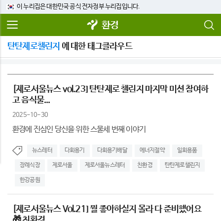
이 누리집은 대한민국 공식 전자정부 누리집입니다.
환경
탄탄제로챌린지
에 대한 태그클라우드
[제로서울뉴스 vol.23] 탄탄제로 챌린지 마지막 미션 참여하
고 음식물...
2025-10-30
환경에 진심인 당신을 위한 스물세 번째 이야기
뉴스레터
다회용기
다회용기배달
에너지절약
일회용품
장례식장
제로서울
제로서울뉴스레터
친환경
탄탄제로챌린지
한강공원
[제로서울뉴스 Vol.21] 뭘 좋아하실지 몰라 다 준비했어요
🎁 친환경 ...