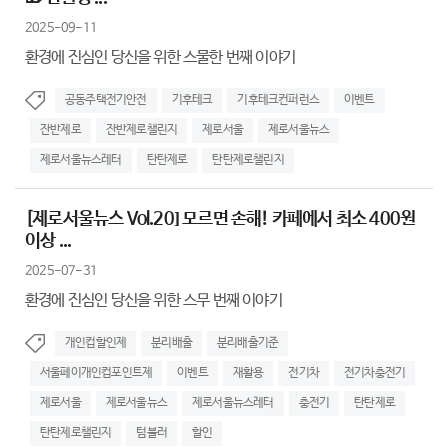
2025-09-11
환경에 진심인 당신을 위한 스물한 번째 이야기
공동주택전기안전
기후테크
기후테크컨퍼런스
이벤트
잔반제로
잔반제로챌린지
제로서울
제로서울뉴스
제로서울뉴스레터
탄탄제로
탄탄제로챌린지
[제로서울뉴스 Vol.20] 모르면 손해! 카페에서 최소 400원
이상 ...
2025-07-31
환경에 진심인 당신을 위한 스무 번째 이야기
개인컵할인제
분리배출
분리배출기준
서울페이개인컵포인트제
이벤트
재활용
전기차
전기차충전기
제로서울
제로서울뉴스
제로서울뉴스레터
충전기
탄탄제로
탄탄제로챌린지
텀블러
할인