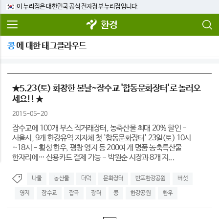
이 누리집은 대한민국 공식 전자정부 누리집입니다.
환경
콩
에 대한 태그클라우드
★5.23(토) 화창한 봄날~잠수교 '합동문화장터'로 놀러오
세요!! ★
2015-05-20
잠수교에 100개 부스 직거래장터, 농축산물 최대 20% 할인 -
서울시, 9개 한강유역 지자체 첫 '합동문화장터' 23일(토) 10시
~18시 - 횡성 한우, 평창 영지 등 200여 개 명품 농축특산물
한자리에… 신용카드 결제 가능 - 박원순 시장과 8개 지...
나물
농산물
더덕
문화장터
반포한강공원
버섯
영지
잠수교
잡곡
장터
콩
한강공원
한우