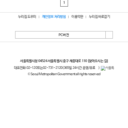
1
누리집 도우미
개인정보 처리방침
이용약관
누리집 바로잡기
PC버전
서울특별시
서울특별시청 04524 서울특별시 중구 세종대로 110
[찾아오시는 길]
대표전화:
02-120
또는
02-731-2120
(365일 24시간 운영/유료
)
© Seoul Metropolitan Government all rights reserved