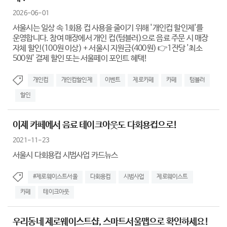
2026-06-01
서울시는 일상 속 1회용 컵 사용을 줄이기 위해 '개인컵 할인제'를
운영합니다. 참여 매장에서 개인 컵(텀블러)으로 음료 주문 시 매장
자체 할인(100원 이상) + 서울시 지원금(400원) 👉1잔당 '최소
500원' 결제 할인 또는 서울페이 포인트 혜택!
개인컵
개인컵할인제
이벤트
제로카페
카페
텀블러
할인
이제 카페에서 음료 테이크아웃도 다회용컵으로!
2021-11-23
서울시 다회용컵 시범사업 카드뉴스
#제로웨이스트서울
다회용컵
시범사업
제로웨이스트
카페
테이크아웃
우리동네 제로웨이스트샵, 스마트서울맵으로 확인하세요!