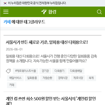
이 누리집은 대한민국 공식 전자정부 누리집입니다.
환경
카페
에 대한 태그클라우드
서울시가 만든 새로운 기준, 일회용 대신 다회용으로!
2026-06-01
일회용 대신 다회용으로! 서울시가 진행 중인 다양한 일회용품 감축
정책을 소개합니다. 지속가능한 서울을 함께 만들어볼까요?
#제로웨이스트서울
경기장
다회용기
다회용배달
배달서비스
일회용품
자원순환
장례식장
제로식당
축제
카페
개인 컵 쓰면 최소 500원 할인 받는 서울시의 '개인컵 할인
제'!