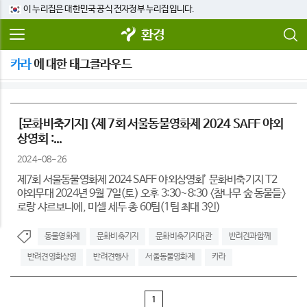
이 누리집은 대한민국 공식 전자정부 누리집입니다.
환경
카라
에 대한 태그클라우드
[문화비축기지] <제 7회 서울동물영화제 2024 SAFF 야외
상영회 :...
2024-08-26
제7회 서울동물영화제 2024 SAFF 야외상영회’ 문화비축기지 T2
야외무대 2024년 9월 7일(토) 오후 3:30~8:30 <참나무 숲 동물들>
로랑 샤르보니에, 미셀 세두 총 60팀(1팀 최대 3인)
동물영화제
문화비축기지
문화비축기지대관
반려견과함께
반려견영화상영
반려견행사
서울동물영화제
카라
1