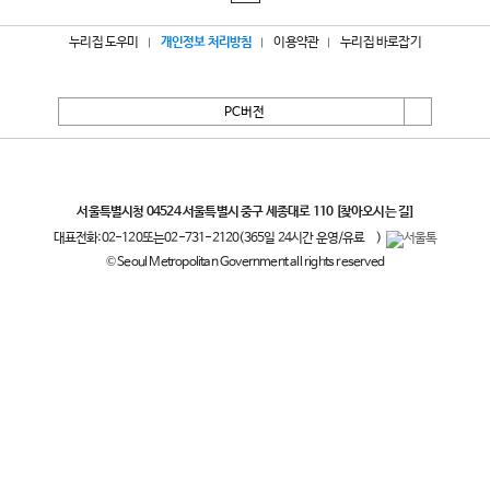
누리집 도우미
개인정보 처리방침
이용약관
누리집 바로잡기
PC버전
서울특별시
서울특별시청 04524 서울특별시 중구 세종대로 110
[찾아오시는 길]
대표전화:
02-120
또는
02-731-2120
(365일 24시간 운영/유료
)
© Seoul Metropolitan Government all rights reserved