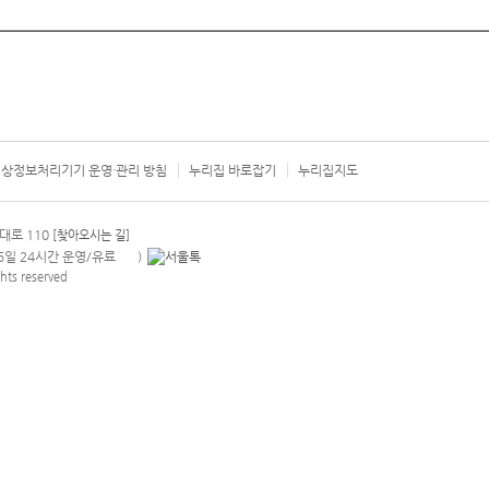
상정보처리기기 운영·관리 방침
누리집 바로잡기
누리집지도
서울시 카
대로 110
[찾아오시는 길]
365일 24시간 운영/유료
)
안내팝업 열기
hts reserved