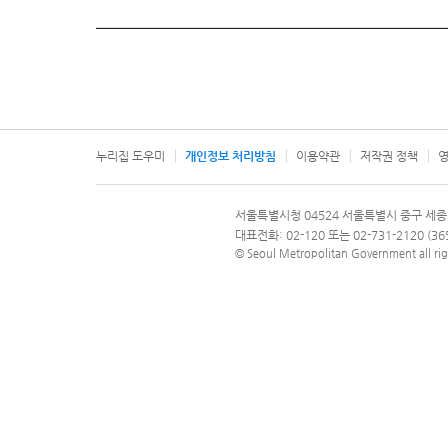
누리집 도우미
개인정보 처리방침
이용약관
저작권 정책
영
서울특별시
서울특별시청 04524 서울특별시 중구 세종
문의 전화번호 120, 120 다산콜재단
대표전화: 02-120 또는 02-731-2120 (
© Seoul Metropolitan Government all rig