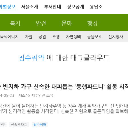
야별정보
서울소개
부서안내
정보공개
응답소
복지
안전
문화
행정
녹색에너지
자원
공원
조경
자연생태
동물보호
산지방재
침수취약
에 대한 태그클라우드
 반지하 가구 신속한 대피돕는 `동행파트너` 활동 시
4-05-23
새소식
/
치수안전 소식
식간에 물이 들어차는 반지하주택 등 침수·재해 취약가구의 신속한 대
너’가 본격적인 활동을 시작한다. 신속한 지원으로 골든타임을 확보해
가구
신속한 대피
침수취약