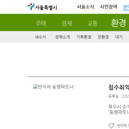
서울특별시
서울소식
시민참여
분
환경
주택
경제
교통
새소식
정책소개
기후환경
친환경
대기
침수취약
등록일 : 202
폭우시 순
‘동행파트
반지하 