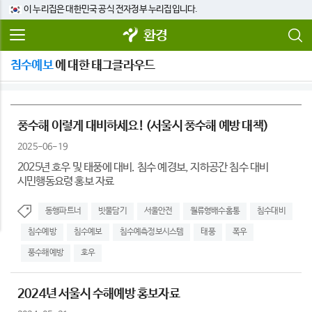
이 누리집은 대한민국 공식 전자정부 누리집입니다.
환경
침수예보
에 대한 태그클라우드
풍수해 이렇게 대비하세요! (서울시 풍수해 예방 대책)
2025-06-19
2025년 호우 및 태풍에 대비. 침수 예경보, 지하공간 침수 대비
시민행동요령 홍보 자료
동행파트너
빗물담기
서울안전
월류형배수홈통
침수대비
침수예방
침수예보
침수예측정보시스템
태풍
폭우
풍수해예방
호우
2024년 서울시 수해예방 홍보자료