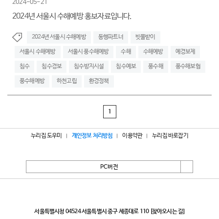
2024-05-21
2024년 서울시 수해예방 홍보자료입니다.
2024년 서울시 수해예방
동행파트너
빗물받이
서울시 수해예방
서울시 풍수해예방
수해
수해예방
예경보제
침수
침수경보
침수방지시설
침수예보
풍수해
풍수해보험
풍수해예방
하천고립
환경정책
1
누리집 도우미
개인정보 처리방침
이용약관
누리집 바로잡기
PC버전
서울특별시
서울특별시청 04524 서울특별시 중구 세종대로 110
[찾아오시는 길]