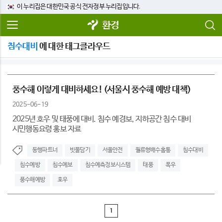
이 누리집은 대한민국 공식 전자정부 누리집입니다.
환경
침수대비
에 대한 태그클라우드
풍수해 이렇게 대비하세요! (서울시 풍수해 예방 대책)
2025-06-19
2025년 호우 및 태풍에 대비. 침수 예경보, 지하공간 침수 대비
시민행동요령 홍보 자료
동행파트너
빗물담기
서울안전
월류형배수홈통
침수대비
침수예방
침수예보
침수예측정보시스템
태풍
폭우
풍수해예방
호우
1