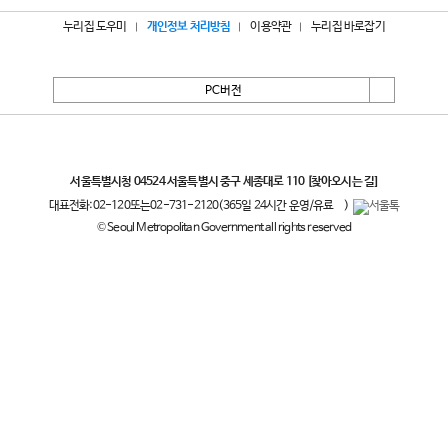
누리집 도우미
개인정보 처리방침
이용약관
누리집 바로잡기
PC버전
서울특별시
서울특별시청 04524 서울특별시 중구 세종대로 110
[찾아오시는 길]
대표전화:
02-120
또는
02-731-2120
(365일 24시간 운영/유료
)
© Seoul Metropolitan Government all rights reserved