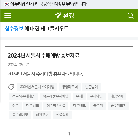
이 누리집은 대한민국 공식 전자정부 누리집입니다.
환경
침수경보
에 대한 태그클라우드
2024년 서울시 수해예방 홍보자료
2024-05-21
2024년 서울시 수해예방 홍보자료입니다.
2024년 서울시 수해예방
동행파트너
빗물받이
서울시 수해예방
서울시 풍수해예방
수해
수해예방
예경보제
침수
침수경보
침수방지시설
침수예보
풍수해
풍수해보험
풍수해예방
하천고립
환경정책
1