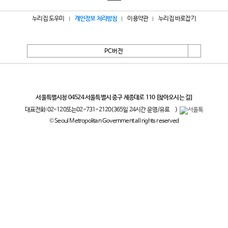
누리집 도우미
개인정보 처리방침
이용약관
누리집 바로잡기
PC버전
서울특별시
서울특별시청 04524 서울특별시 중구 세종대로 110
[찾아오시는 길]
대표전화:
02-120
또는
02-731-2120
(365일 24시간 운영/유료
)
© Seoul Metropolitan Government all rights reserved