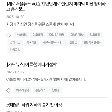
[제로서울뉴스 vol.23] 탄탄제로 챌린지 마지막 미션 참여하
고 음식물...
2025-10-30
환경에 진심인 당신을 위한 스물세 번째 이야기
뉴스레터
다회용기
다회용기배달
에너지절약
일회용품
장례식장
제로서울
제로서울뉴스레터
친환경
탄탄제로챌린지
한강공원
[카드뉴스] 여름철 에너지절약
2025-07-17
여름철 에너지절약하는 6가지 방법에 대해 알아봅시다.
에너지절약
온실가스
친환경
롯데월드타워 지하에 숨겨진 이것