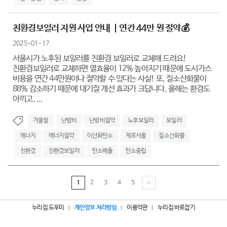
친환경보일러 지원 사업 안내 ｜연간 44만 원 절약💰
2025-01-17
서울시가 노후된 보일러를 친환경 보일러로 교체해 드려요!
친환경보일러로 교체하면 열효율이 12% 높아지기 때문에 도시가스
비용을 연간 44만원이나 절약할 수 있다는 사실! 또, 질소산화물이
88% 감소하기 때문에 대기질 개선 효과가 크답니다. 올해는 환경도
아끼고, ...
겨울철
난방비
난방비절약
노후보일러
보일러
에너지
에너지절약
이산화탄소
제로서울
질소산화물
친환경
친환경보일러
탄소배출
탄소중립
1
2
3
4
5
누리집 도우미
개인정보 처리방침
이용약관
누리집 바로잡기