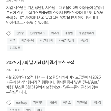
2025-04-18
지열 시스템은 기존 냉난방 시스템보다 효율이 3배 이상 높아 운영비
부담이 적고, 온실가스 배출량이 적어서 친환경적이에요! 또, 태양광,
풍력 등 다른 재생에너지와 달리 날씨 영향을 받지 않아 1년 내내
안정적으로 가동될 수 있어요.
신재생
신재생에너지
에너지
재생열
재생열에너지
지열
지열시스템
지열에너지
지중열교환기
친환경
히트펌프
2025 지구의 날 기념행사 참가 부스 모집
2025-03-07
4월 20일(일) 오전 11시부터 오후 5시까지 여의도공원에서 2025
지구의 날 기념행사가 진행됩니다. 행사를 함께 빛낼 '전시/홍보/
체험' 부스를 3월 31일까지 모집하오니 많은 분들의 관심과 참여
부탁드립니다.
earthday
기후위기
서울시
여의도
지구의날
친환경
탄소중립
행사
환경