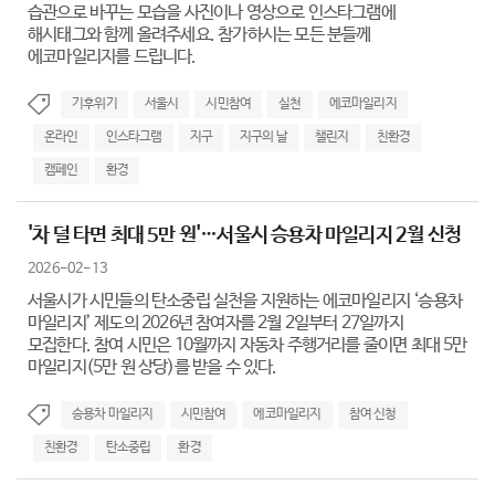
습관으로 바꾸는 모습을 사진이나 영상으로 인스타그램에
해시태그와 함께 올려주세요. 참가하시는 모든 분들께
에코마일리지를 드립니다.
기후위기
서울시
시민참여
실천
에코마일리지
온라인
인스타그램
지구
지구의 날
챌린지
친환경
캠페인
환경
'차 덜 타면 최대 5만 원'…서울시 승용차 마일리지 2월 신청
2026-02-13
서울시가 시민들의 탄소중립 실천을 지원하는 에코마일리지 ‘승용차
마일리지’ 제도의 2026년 참여자를 2월 2일부터 27일까지
모집한다. 참여 시민은 10월까지 자동차 주행거리를 줄이면 최대 5만
마일리지(5만 원 상당)를 받을 수 있다.
승용차 마일리지
시민참여
에코마일리지
참여 신청
친환경
탄소중립
환경