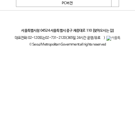
PC버전
서울특별시
서울특별시청 04524 서울특별시 중구 세종대로 110
[찾아오시는 길]
대표전화:
02-120
또는
02-731-2120
(365일 24시간 운영/유료
)
© Seoul Metropolitan Government all rights reserved