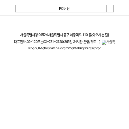
PC버전
서울특별시
서울특별시청 04524 서울특별시 중구 세종대로 110
[찾아오시는 길]
대표전화:
02-120
또는
02-731-2120
(365일 24시간 운영/유료
)
© Seoul Metropolitan Government all rights reserved