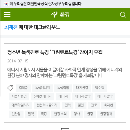
이 누리집은 대한민국 공식 전자정부 누리집입니다.
환경
최재천
에 대한 태그클라우드
청소년 녹색진로 특강 '그린멘토특강' 참여자 모집
2014-07-15
에너지 자립도시 서울을 이끌어갈 사회적 인재 양성을 위해 에너지와
환경 분야 명사와 함께하는 '그린멘토특강'을 개최합니다.
김익중
녹색에너지
녹색직업
대기환경
박수택
서울시환경
신재생에너지
에너지
에너지 절약
에너지절약
에코마일리지
원전하나줄이기
전력
절전
진로
최재천
친환경
탈핵
특강
한강 소식
행사
환경
환경정책