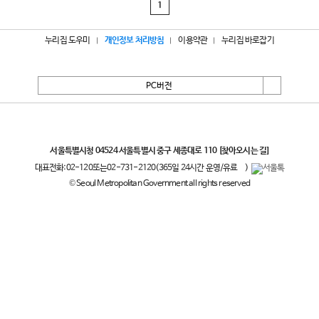
1
누리집 도우미
개인정보 처리방침
이용약관
누리집 바로잡기
PC버전
서울특별시
서울특별시청 04524 서울특별시 중구 세종대로 110
[찾아오시는 길]
대표전화:
02-120
또는
02-731-2120
(365일 24시간 운영/유료
)
© Seoul Metropolitan Government all rights reserved