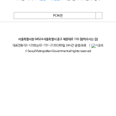
PC버전
서울특별시
서울특별시청 04524 서울특별시 중구 세종대로 110
[찾아오시는 길]
대표전화:
02-120
또는
02-731-2120
(365일 24시간 운영/유료
)
© Seoul Metropolitan Government all rights reserved