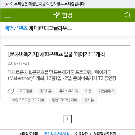
이 누리집은 대한민국 공식 전자정부 누리집입니다.
환경
체험콘텐츠
에 대한 태그클라우드
[문화비축기지] 체험콘텐츠 발굴 '메이커톤' 개최
2018-11-21
다채로운 체험콘텐츠를 만드는 해커톤 프로그램, “메이커톤
(Makerthon)” 개최. 12월1일~2일, 문화비축기지 T2 공연장
교구개발
메이커톤
문화비축기지
여행
체험콘텐츠
체험프로그램 교구 개발
체험프로그램 기획
해커톤
1
누리집 도우미
개인정보 처리방침
이용약관
누리집 바로잡기