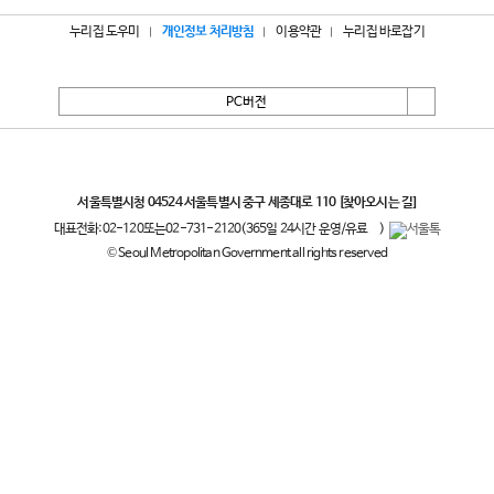
누리집 도우미
개인정보 처리방침
이용약관
누리집 바로잡기
PC버전
서울특별시
서울특별시청 04524 서울특별시 중구 세종대로 110
[찾아오시는 길]
대표전화:
02-120
또는
02-731-2120
(365일 24시간 운영/유료
)
© Seoul Metropolitan Government all rights reserved