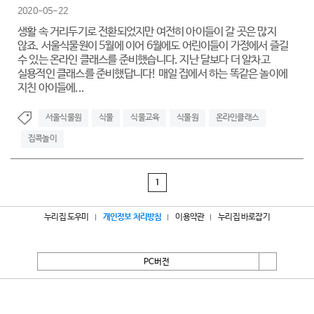
2020-05-22
생활 속 거리두기로 전환되었지만 여전히 아이들이 갈 곳은 많지
않죠. 서울식물원이 5월에 이어 6월에도 어린이들이 가정에서 즐길
수 있는 온라인 클래스를 준비했습니다. 지난 달보다 더 알차고
실용적인 클래스를 준비했답니다! 매일 집에서 하는 똑같은 놀이에
지친 아이들에...
서울식물원
식물
식물교육
식물원
온라인클래스
집콕놀이
1
누리집 도우미
개인정보 처리방침
이용약관
누리집 바로잡기
PC버전
서울특별시