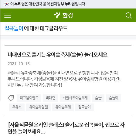
이 누리집은 대한민국 공식 전자정부 누리집입니다.
환경
집콕놀이
에 대한 태그클라우드
비대면으로 즐기는 유아숲축제(숲놀) 놀러오세요
2021-10-15
서울시 유아숲축제(숲놀)을 비대면으로 진행합니다. 많은 참여
부탁드립니다. 가정보육에 지친 양육자, 유아숲체험원 이용기관,
시민 누구나 참여 가능합니다!!
리그램이벤트
비대면
서울시유아숲축제
숲놀
숲놀이
우유소
유아숲체험원
유아숲축제
집콕놀이
[서울식물원 온라인 클래스] 슬기로운 집콕놀이, 집으로 자
연을 들여보세요...