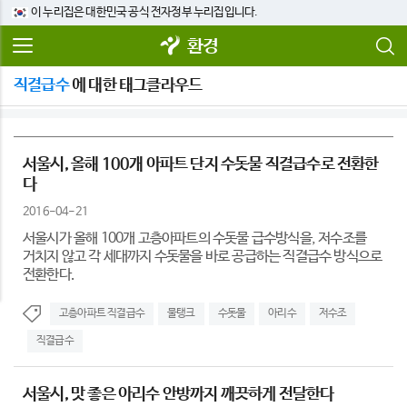
이 누리집은 대한민국 공식 전자정부 누리집입니다.
환경
직결급수
에 대한 태그클라우드
서울시, 올해 100개 아파트 단지 수돗물 직결급수로 전환한
다
2016-04-21
서울시가 올해 100개 고층아파트의 수돗물 급수방식을, 저수조를
거치지 않고 각 세대까지 수돗물을 바로 공급하는 직결급수 방식으로
전환한다.
고층아파트 직결급수
물탱크
수돗물
아리수
저수조
직결급수
서울시, 맛 좋은 아리수 안방까지 깨끗하게 전달한다