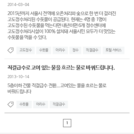
2014-03-04
2015년까지 서울시 전역에 오존처리와 숯으로 한 번 더 걸러진
고도정수처리된 수돗물이 공급된다. 현재는 4명 중 1명이
고도정수된 수돗물을 먹는다면 내년이면 6개 정수센터에
고도정수처리시설이 100% 설치돼 서울시민 모두가 더 맛있는
수돗물을 먹을 수 있다.
고도정수
수돗물
아리수
정수
직결급수
토털 서비스
직결급수로 고여 있는 물을 흐르는 물로 바꿔드립니다.
2013-10-14
5층이하 건물 직결급수 전환...고여있는 물을 흐르는 물로
바꿔드립니다
수돗물
아리수
직결급수
1