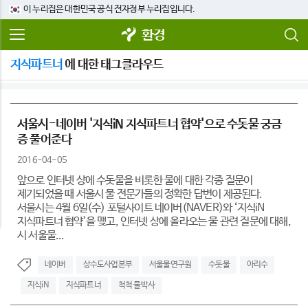
이 누리집은 대한민국 공식 전자정부 누리집입니다.
환경
지식파트너
에 대한 태그클라우드
서울시-네이버 '지식iN 지식파트너 협약'으로 수돗물 궁금
증 풀어준다
2016-04-05
앞으로 인터넷 상에 수돗물을 비롯한 물에 대한 각종 질문이
제기되었을 때 서울시 물 전문가들의 정확한 답변이 제공된다.
서울시는 4월 6일(수) 포털사이트 네이버(NAVER)와 ‘지식iN
지식파트너 협약’을 맺고, 인터넷 상에 올라오는 물 관련 질문에 대해,
시 서울물...
네이버
상수도사업본부
서울물연구원
수돗물
아리수
지식iN
지식파트너
척척 물박사