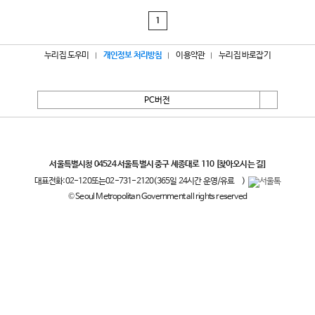
1
누리집 도우미
개인정보 처리방침
이용약관
누리집 바로잡기
PC버전
서울특별시
서울특별시청 04524 서울특별시 중구 세종대로 110
[찾아오시는 길]
대표전화:
02-120
또는
02-731-2120
(365일 24시간 운영/유료
)
© Seoul Metropolitan Government all rights reserved