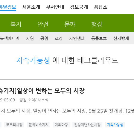
야별정보
서울소개
부서안내
정보공개
응답소
복지
안전
문화
행정
녹색에너지
자원
공원
조경
자연생태
동물보호
산지방재
지속가능성
에 대한 태그클라우드
축기지]일상이 변하는 모두의 시장
9-05-09
공원 소식
/
새소식
 모두의 시장, 일상이 변하는 모두의 시장, 5월 25일 첫개장, 1
모두의시장
문화비축기지
야외마당
일상이변하는시장
지속가능성