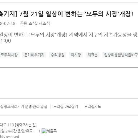
축기지] 7월 21일 일상이 변하는 '모두의 시장'개장!
8-07-18
공원 소식
/
새소식
 일상이 변하는 '모두의 시장'개장! 지역에서 지구의 지속가능성을 생각합
21:00
모두의시장
문화비축기지
수리병원
야시장
워크숍
일상의생활방식을바꾸
상정보처리기기 운영·관리 방침
누리집 바로잡기
누리집지도
서울시 카
대로 110
[찾아오시는 길]
365일 24시간 운영/유료
)
안내팝업 열기
hts reserved