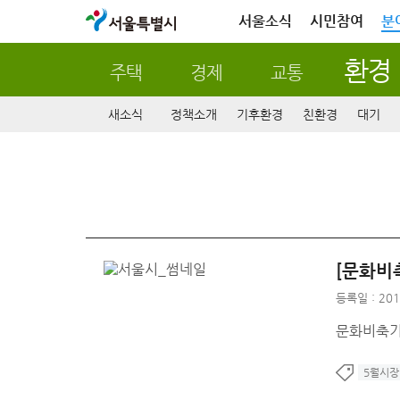
서울특별시
서울소식
시민참여
분
환경
주택
경제
교통
새소식
정책소개
기후환경
친환경
대기
[문화비
등록일 : 201
문화비축기지
5월시장