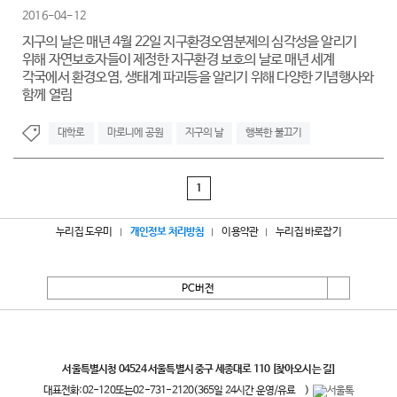
2016-04-12
지구의 날은 매년 4월 22일 지구환경오염분제의 심각성을 알리기
위해 자연보호자들이 제정한 지구환경 보호의 날로 매년 세계
각국에서 환경오염, 생태계 파괴등을 알리기 위해 다양한 기념행사와
함께 열림
대학로
마로니에 공원
지구의 날
행복한 불끄기
1
누리집 도우미
개인정보 처리방침
이용약관
누리집 바로잡기
PC버전
서울특별시
서울특별시청 04524 서울특별시 중구 세종대로 110
[찾아오시는 길]
대표전화:
02-120
또는
02-731-2120
(365일 24시간 운영/유료
)